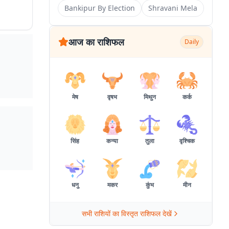
Bankipur By Election
Shravani Mela
आज का राशिफल
Daily
मेष
वृषभ
मिथुन
कर्क
सिंह
कन्या
तुला
वृश्चिक
धनु
मकर
कुंभ
मीन
सभी राशियों का विस्तृत राशिफल देखें