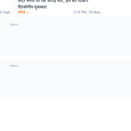
केंद्र बनती जा रही औराई सीट, इस बार दिखेगा
त्रिकोणीय मुकाबला
>
26 Sept
औराई
3:19 PM. 18 May
विज्ञापन
विज्ञापन