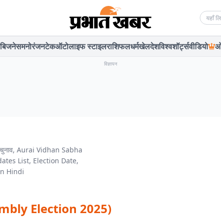
Searc
बिजनेस
मनोरंजन
टेक
ऑटो
लाइफ स्टाइल
राशिफल
धर्म
खेल
देश
विश्व
शॉर्ट्स
वीडियो
ओ
विज्ञापन
bly Election 2025)