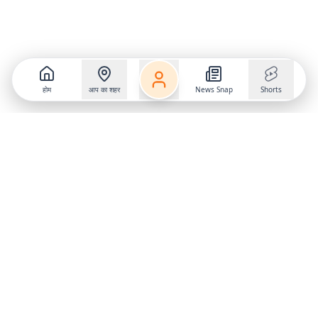
होम
आप का शहर
News Snap
Shorts
Follow us on
X
Download Mobile App
State
›
Jharkhand
›