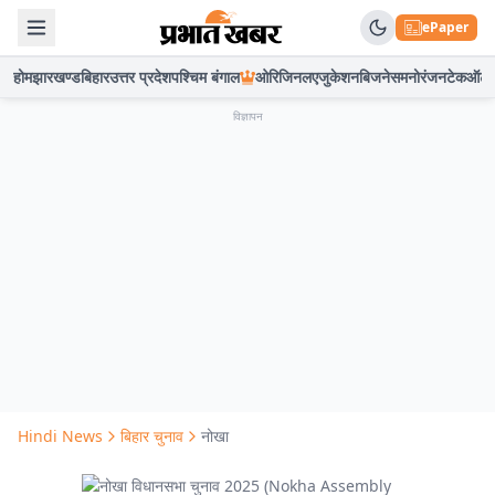
ePaper
होम
झारखण्ड
बिहार
उत्तर प्रदेश
पश्चिम बंगाल
ओरिजिनल
एजुकेशन
बिजनेस
मनोरंजन
टेक
ऑटो
विज्ञापन
Hindi News
बिहार चुनाव
नोखा