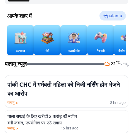
आपके शहर में
palamu
अस्पताल
मंडी
सरकारी सेवा
गेम गली
वित्तीय कैलकु
पलामू न्यूज़
°C
22
पलामू
पांकी CHC में गर्भवती महिला को निजी नर्सिंग होम भेजने
का आरोप
>
पलामू
8 hrs ago
नाला सफाई के लिए खरीदी 2 करोड़ की मशीन
बनी कबाड़, उपयोगिता पर उठे सवाल
>
पलामू
15 hrs ago