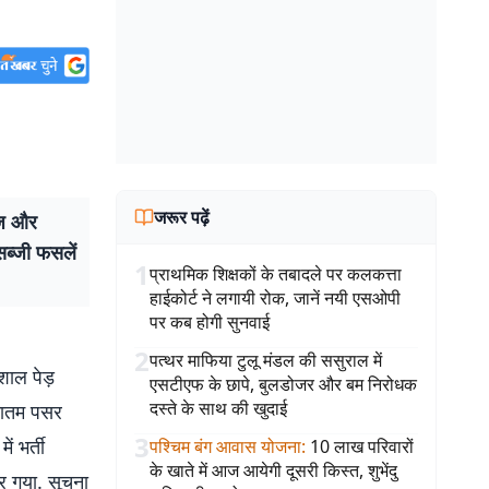
जरूर पढ़ें
ंज और
सब्जी फसलें
1
प्राथमिक शिक्षकों के तबादले पर कलकत्ता
हाईकोर्ट ने लगायी रोक, जानें नयी एसओपी
पर कब होगी सुनवाई
2
पत्थर माफिया टुलू मंडल की ससुराल में
िशाल पेड़
एसटीएफ के छापे, बुलडोजर और बम निरोधक
दस्ते के साथ की खुदाई
 मातम पसर
3
ं भर्ती
पश्चिम बंग आवास योजना
:
10 लाख परिवारों
के खाते में आज आयेगी दूसरी किस्त, शुभेंदु
र गया. सूचना