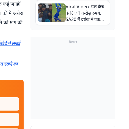
न्यूजीलैंड सीरीज से पहले
कि कई जगहों
Viral Video: एक कैच
बाल-बाल बचे
ों में अंधेरा
के लिए 1 करोड़ रुपये,
SA20 में दर्शक ने पकड़ा
े की मांग की
एक हाथ से गजब का कैच
विज्ञापन
कोर्ट ने लगाई
ित रखने का