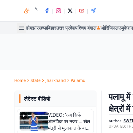
°C
|
|
|
|
--
होम
झारखण्ड
बिहार
उत्तर प्रदेश
पश्चिम बंगाल
ओरिजिनल
एजुकेशन
Home
State
Jharkhand
Palamu
पलामू मे
लेटेस्ट वीडियो
क्षेत्रों
VIDEO: 'अब सिर्फ
ओलंपिक पर नजर'... खेल
Author
SWET
UPDATED:
THU
मंत्री से मुलाकात के बाद