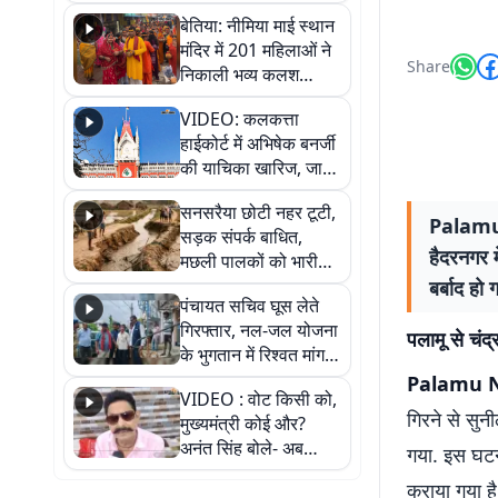
जैसमीन लंबोरिया का बड़ा
बेतिया: नीमिया माई स्थान
बयान
मंदिर में 201 महिलाओं ने
Share
निकाली भव्य कलश
शोभायात्रा, शिवलिंग
VIDEO: कलकत्ता
प्राण-प्रतिष्ठा महोत्सव
हाईकोर्ट में अभिषेक बनर्जी
शुरू
की याचिका खारिज, जानें
क्या है पूरा मामला
सनसरैया छोटी नहर टूटी,
Palamu N
सड़क संपर्क बाधित,
हैदरनगर म
मछली पालकों को भारी
नुकसान
बर्बाद हो
पंचायत सचिव घूस लेते
गिरफ्तार, नल-जल योजना
पलामू से चंद
के भुगतान में रिश्वत मांगना
पड़ा भारी
Palamu 
VIDEO : वोट किसी को,
गिरने से सुन
मुख्यमंत्री कोई और?
अनंत सिंह बोले- अब
गया. इस घटना
जनता हर चुनाव में देगी
कराया गया ह
जवाब