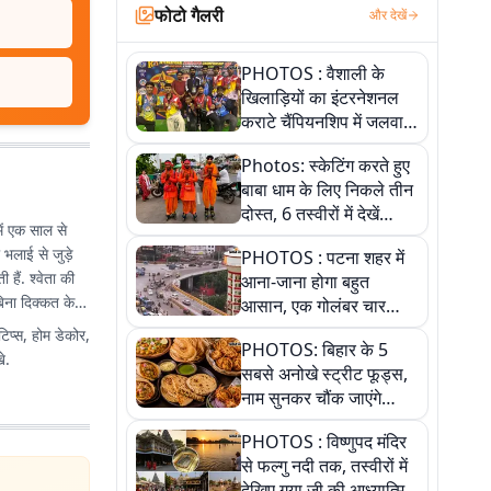
फोटो गैलरी
और देखें
PHOTOS : वैशाली के
खिलाड़ियों का इंटरनेशनल
कराटे चैंपियनशिप में जलवा,
जीते 9 पदक, पांच तस्वीर से
Photos: स्केटिंग करते हुए
देखिए पूरा खेल
बाबा धाम के लिए निकले तीन
दोस्त, 6 तस्वीरों में देखें
में एक साल से
आस्था और जुनून की कहानी
ी भलाई से जुड़े
PHOTOS : पटना शहर में
हैं. श्वेता की
आना-जाना होगा बहुत
िना दिक्कत के
आसान, एक गोलंबर चार
फ्लाईओवर को जोड़ेगा
टिप्स, होम डेकोर,
PHOTOS: बिहार के 5
े.
सबसे अनोखे स्ट्रीट फूड्स,
नाम सुनकर चौंक जाएंगे
लेकिन स्वाद ऐसा कि बार-बार
PHOTOS : विष्णुपद मंदिर
खाने का करेगा मन
से फल्गु नदी तक, तस्वीरों में
देखिए गया जी की आध्यात्मिक