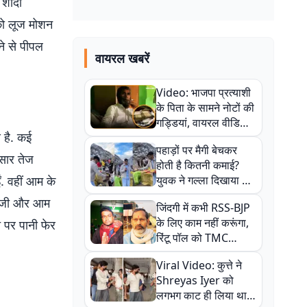
 शादी
 को लूज मोशन
ने से पीपल
वायरल खबरें
Video: भाजपा प्रत्याशी
के पिता के सामने नोटों की
गड्डियां, वायरल वीडियो
 है. कई
से राजनीति में उबाल,
पहाड़ों पर मैगी बेचकर
अजित महतो बोले- TMC
ुसार तेज
होती है कितनी कमाई?
की गंदी चाल
ं. वहीं आम के
युवक ने गल्ला दिखाया तो
नौकरी वालों के खड़े हो गए
 सब्जी और आम
जिंदगी में कभी RSS-BJP
कान
के लिए काम नहीं करूंगा,
पर पानी फेर
रिंटू पॉल को TMC
ऑफिस में ले जाकर पीटा,
Viral Video: कुत्ते ने
Video वायरल
Shreyas Iyer को
लगभग काट ही लिया था,