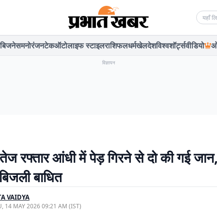
Searc
बिजनेस
मनोरंजन
टेक
ऑटो
लाइफ स्टाइल
राशिफल
धर्म
खेल
देश
विश्व
शॉर्ट्स
वीडियो
ओ
विज्ञापन
ं तेज रफ्तार आंधी में पेड़ गिरने से दो की गई जान
 में बिजली बाधित
A VAIDYA
, 14 MAY 2026 09:21 AM (IST)