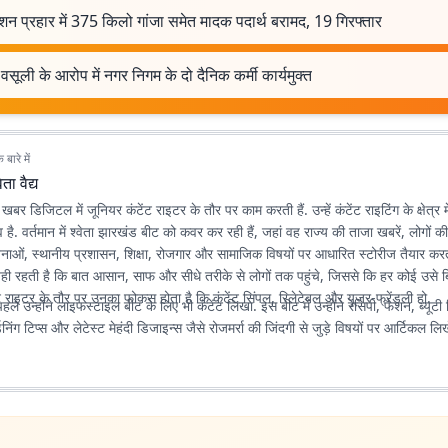
न प्रहार में 375 किलो गांजा समेत मादक पदार्थ बरामद, 19 गिरफ्तार
वसूली के आरोप में नगर निगम के दो दैनिक कर्मी कार्यमुक्त
बारे में
वेता वैद्य
ात खबर डिजिटल में जूनियर कंटेंट राइटर के तौर पर काम करती हैं. उन्हें कंटेंट राइटिंग के क्षेत्र 
. वर्तमान में श्वेता झारखंड बीट को कवर कर रही हैं, जहां वह राज्य की ताजा खबरें, लोगों क
ोजनाओं, स्थानीय प्रशासन, शिक्षा, रोजगार और सामाजिक विषयों पर आधारित स्टोरीज तैयार करती 
ी रहती है कि बात आसान, साफ और सीधे तरीके से लोगों तक पहुंचे, जिससे कि हर कोई उसे ब
 राइटर के तौर पर उनका फोकस होता है कि कंटेंट सिंपल, रिलेटेबल और यूजर-फ्रेंडली हो.
ले उन्होंने लाइफस्टाइल बीट के लिए भी कंटेंट लिखा. इस बीट में उन्होंने रेसिपी, फैशन, ब्यूटी 
डनिंग टिप्स और लेटेस्ट मेहंदी डिजाइन्स जैसे रोजमर्रा की जिंदगी से जुड़े विषयों पर आर्टिकल लिख