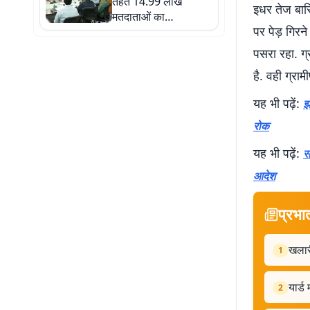
तहत 14.99 लाख
इधर तेज बारि
मतदाताओं का
पर पेड़ गिरन
डिजिटाइजेशन पूरा
पसरा रहा. ग्
है. वही ग्रामी
यह भी पढ़ें:
झ
रोक
यह भी पढ़ें:
स
आदेश
प्रभा
खलारी
1
यार्ड
2