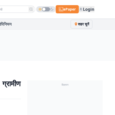
h news
Login
ePaper
पिनियन
शहर चुनें
, ग्रामीण
विज्ञापन