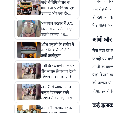
जानकारी के अ
यार्ड मोडिफिकेशन के
कारण आठ ट्रेनें रद्द, एक
समारोह में आ
डायवर्ट और एक री-
हो रहा था, व
शेड्यूल
ऑपरेशन प्रहार में 375
पेड़ बाइक पर
किलो गांजा समेत मादक
पदार्थ बरामद, 19
आंधी और 
गिरफ्तार
अवैध वसूली के आरोप में
नगर निगम के दो दैनिक
तेज हवा के 
कर्मी कार्यमुक्त
जगहों पर दर्
रांची के खलारी से लापता
आंधी के कारण
तीन मासूम हैदरनगर रेलवे
पेड़ों में ल
स्टेशन से बरामद, संदिग्ध
युवक गिरफ्तार
की फसल से अ
खलारी से लापता तीन
दिया. इससे 
मासूम हैदरनगर रेलवे
स्टेशन से बरामद, आरोपी
गिरफ्तार
कई इलाकों
पलामू में एसआईआर के