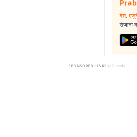
Prab
देश
,
एजु
रोजाना की
SPONSORED LINKS
by Taboola