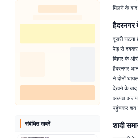
मिलने के बा
हैदरनगर म
दूसरी घटना ह
पेड़ से दबक
बिहार के औरं
हैदरनगर थाना
ने दोनों घाय
देखने के बाद
अध्यक्ष अजय
पहुंचकर शव क
संबंधित खबरें
शादी समार