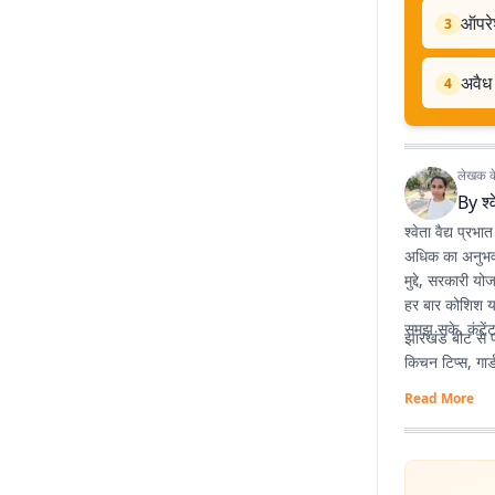
ऑपरेश
3
अवैध 
4
लेखक के 
By
श्
श्वेता वैद्य प्रभ
अधिक का अनुभव है
मुद्दे, सरकारी य
हर बार कोशिश यह
समझ सके. कंटेंट
झारखंड बीट से पह
किचन टिप्स, गार्
Read More