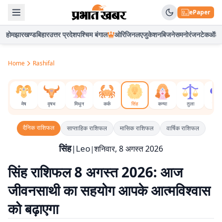
ePaper
होम
झारखण्ड
बिहार
उत्तर प्रदेश
पश्चिम बंगाल
ओरिजिनल
एजुकेशन
बिजनेस
मनोरंजन
टेक
ऑटो
Home
Rashifal
मेष
वृषभ
मिथुन
कर्क
सिंह
कन्या
तुला
वृश्च
दैनिक
राशिफल
साप्ताहिक
राशिफल
मासिक
राशिफल
वार्षिक
राशिफल
सिंह
|
Leo
शनिवार, 8 अगस्त 2026
|
सिंह राशिफल 8 अगस्त 2026: आज
जीवनसाथी का सहयोग आपके आत्मविश्वास
को बढ़ाएगा