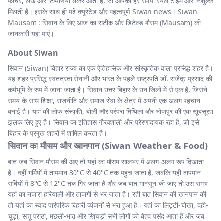
फीचर, लेख और टिप्पणियां लेकर आता है, जो आपको हर समय रियल टाइम और निशुल्क
मिलती हैं। इसके साथ ही पढ़ें क्यूरेटेड और महत्वपूर्ण Siwan news। Siwan
Mausam : सिवान के लिए आज का सटीक और डिटेल्ड मौसम (Mausam) की
जानकारी यहां पाएं।
About Siwan
सिवान (Siwan) बिहार राज्य का एक ऐतिहासिक और सांस्कृतिक वाला प्रसिद्ध शहर है।
यह शहर प्रसिद्ध स्वतंत्रता सेनानी और भारत के पहले राष्ट्रपति डॉ. राजेंद्र प्रसाद की
कर्मभूमि के रूप में जाना जाता है। सिवान उत्तर बिहार के उन जिलों में से एक है, जिसने
समय के साथ शिक्षा, राजनीति और समाज सेवा के क्षेत्र में अपनी एक अलग पहचान
बनाई है। यहां की लोक संस्कृति, बोली और परंपरा मिथिला और भोजपुर की एक खूबसूरत
झलक लिए हुए है। सिवान का इतिहास गौरवशाली और प्रेरणादायक रहा है, जो इसे
बिहार के प्रमुख शहरों में शामिल करता है।
सिवान का मौसम और खानपान (Siwan Weather & Food)
बात जब सिवान मौसम की आए तो यहां का मौसम सालभर में अलग-अलग रूप दिखाता
है। वहीं गर्मियों में तापमान 30°C से 40°C तक पहुंच जाता है, जबकि यही तापमान
सर्दियों में 8°C से 12°C तक गिर जाता है और जब बात मानसून की जाए तो उस समय
यहां का नजारा हरियाली और ताजगी से भर जाता है। रही बात सिवान की खानपान की
तो यहां का स्वाद पारंपरिक बिहारी व्यंजनों से भरा हुआ है। यहां का लिट्टी-चोखा, दही-
चूड़ा, सत्तू पराठा, मछली-भात और खिचड़ी सभी लोगों को बेहद पसंद आता हैं और जब