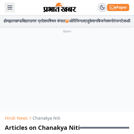
ePaper
होम
झारखण्ड
बिहार
उत्तर प्रदेश
पश्चिम बंगाल
ओरिजिनल
एजुकेशन
बिजनेस
मनोरंजन
टेक
ऑटो
विज्ञापन
Hindi News
Chanakya Niti
Articles on Chanakya Niti