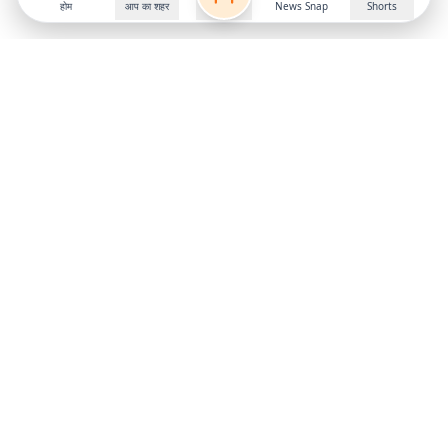
होम
आप का शहर
News Snap
Shorts
Follow us on
X
Download Mobile App
State
›
Jharkhand
›
Hindi News
Gumla News
Bihar News
Dumka News
Delhi News
Ranchi News
Odisha News
Bokaro News