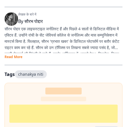
लेखक के बारे में
By
सौरभ पोद्दार
सौरभ पोद्दार एक लाइफस्टाइल जर्नलिस्ट हैं और पिछले 4 सालों से डिजिटल मीडिया में
एक्टिव हैं. उन्होंने रांची के सेंट जेवियर्स कॉलेज से जर्नलिज्म और मास कम्युनिकेशन में
मास्टर्स किया है. फिलहाल, सौरभ 'प्रभात खबर' के डिजिटल प्लेटफॉर्म पर बतौर कंटेंट
राइटर काम कर रहे हैं. सौरभ को उन टॉपिक्स पर लिखना सबसे ज्यादा पसंद है, जो
हमारी रोजमर्रा की जिंदगी से जुड़े हैं. उनके आर्टिकल्स में आपको हेल्थ, फिटनेस, स्किन-
Read More
हेयर केयर, पेरेंटिंग, हेल्दी रेसिपीज, घरेलू नुस्खे, रिलेशनशिप और वास्तु शास्त्र जैसी
उपयोगी जानकारियां मिलेंगी. फिटनेस और अच्छी सेहत सौरभ की निजी जिंदगी का भी
अहम हिस्सा हैं. वे जिन विषयों पर लिखते हैं, उन्हें अपनी रूटीन में फॉलो भी करते हैं.
Tags
chanakya niti
उनका मानना है कि जब आप किसी चीज को खुद एक्सपीरियंस करते हैं, तभी दूसरों तक
सही और प्रैक्टिकल जानकारी पहुंचा सकते हैं. उनकी हमेशा यही कोशिश रहती है कि वे
ट्रेंडिंग टॉपिक्स पर बिल्कुल आसान और आम बोलचाल की हिंदी में लिखें, ताकि हर पाठक
उसे आसानी से समझ सके. यही वजह है कि उनके लिखे आर्टिकल्स काफी एंगेजिंग और
SEO-फ्रेंडली होते हैं.