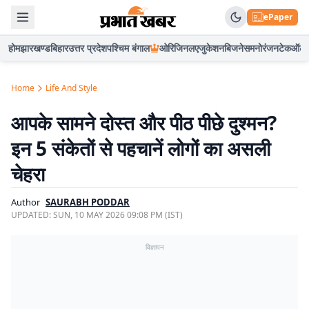
ePaper
होम
झारखण्ड
बिहार
उत्तर प्रदेश
पश्चिम बंगाल
ओरिजिनल
एजुकेशन
बिजनेस
मनोरंजन
टेक
ऑटो
Home
Life And Style
आपके सामने दोस्त और पीठ पीछे दुश्मन?
इन 5 संकेतों से पहचानें लोगों का असली
चेहरा
Author
SAURABH PODDAR
UPDATED:
SUN, 10 MAY 2026 09:08 PM (IST)
विज्ञापन