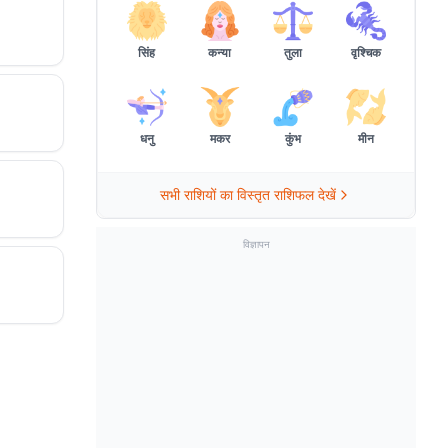
सिंह
कन्या
तुला
वृश्चिक
धनु
मकर
कुंभ
मीन
सभी राशियों का विस्तृत राशिफल देखें
विज्ञापन