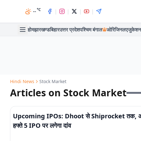
°C
|
|
|
|
--
होम
झारखण्ड
बिहार
उत्तर प्रदेश
पश्चिम बंगाल
ओरिजिनल
एजुकेशन
Hindi News
Stock Market
Articles on Stock Market
Upcoming IPOs: Dhoot से Shiprocket तक, अ
हफ्ते 5 IPO पर लगेगा दांव