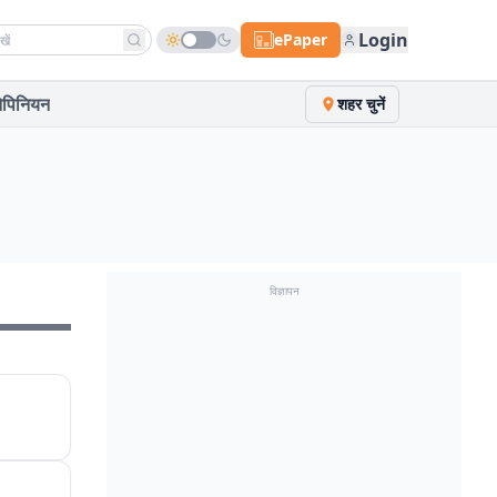
h news
Login
ePaper
पिनियन
शहर चुनें
विज्ञापन