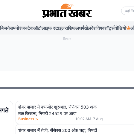
Searc
बिजनेस
मनोरंजन
टेक
ऑटो
लाइफ स्टाइल
राशिफल
धर्म
खेल
देश
विश्व
शॉर्ट्स
वीडियो
ओ
विज्ञापन
शेयर बाजार में कमजोर शुरुआत, सेंसेक्स 503 अंक
गले
तक फिसला, निफ्टी 24529 पर आया
>
Business
10:02 AM. 7 Aug
शेयर बाजार में तेजी, सेंसेक्स 200 अंक चढ़ा, निफ्टी