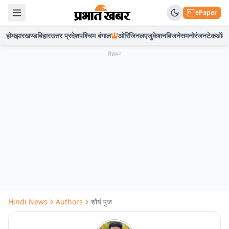
ePaper
होम
झारखण्ड
बिहार
उत्तर प्रदेश
पश्चिम बंगाल
ओरिजिनल
एजुकेशन
बिजनेस
मनोरंजन
टेक
ऑटो
विज्ञापन
Hindi News
Authors
शौर्य पुंज