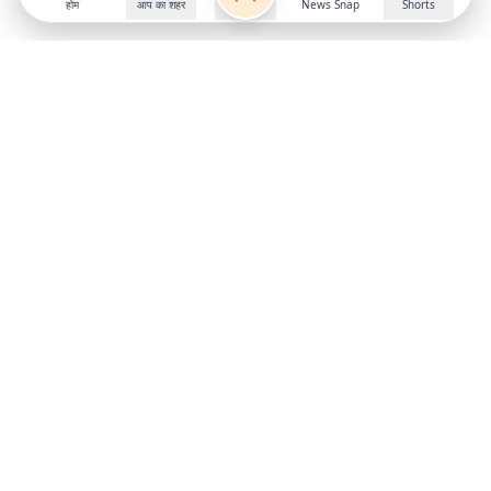
होम
आप का शहर
News Snap
Shorts
Follow us on
X
Download Mobile App
State
›
Jharkhand
›
Hindi News
Gumla News
Bihar News
Dumka News
Delhi News
Ranchi News
Odisha News
Bokaro News