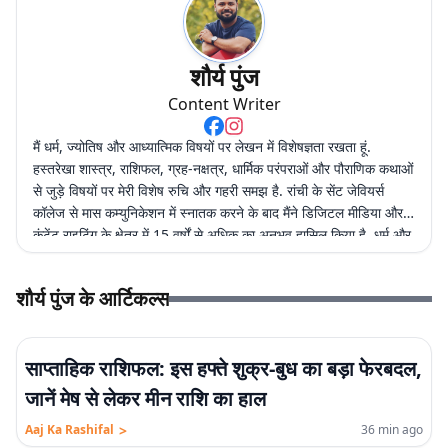
शौर्य पुंज
Content Writer
मैं धर्म, ज्योतिष और आध्यात्मिक विषयों पर लेखन में विशेषज्ञता रखता हूं.
हस्तरेखा शास्त्र, राशिफल, ग्रह-नक्षत्र, धार्मिक परंपराओं और पौराणिक कथाओं
से जुड़े विषयों पर मेरी विशेष रुचि और गहरी समझ है. रांची के सेंट जेवियर्स
कॉलेज से मास कम्युनिकेशन में स्नातक करने के बाद मैंने डिजिटल मीडिया और
कंटेंट राइटिंग के क्षेत्र में 15 वर्षों से अधिक का अनुभव हासिल किया है. धर्म और
ज्योतिष के अलावा एंटरटेनमेंट, लाइफस्टाइल और शिक्षा जैसे विषयों पर भी
लगातार लेखन करता रहा हूं. मेरी कोशिश रहती है कि जटिल विषयों को आसान,
शौर्य पुंज के आर्टिकल्स
रोचक और भरोसेमंद तरीके से पाठकों तक पहुंचाया जाए.
साप्ताहिक राशिफल: इस हफ्ते शुक्र-बुध का बड़ा फेरबदल,
जानें मेष से लेकर मीन राशि का हाल
>
Aaj Ka Rashifal
36 min ago