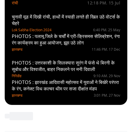
जगन्नाथ मंदिर, देखें फोटोज
रांची
12:18 PM. 15 Jul
चुनावी मूड में दिखी रांची, हाथों में स्याही लगते ही खिल उठे वोटर्स के
चेहरे
Lok Sabha Election 2024
6:40 PM. 25 May
PHOTOS : पलामू जिले के चर्चों में प्री-क्रिसमस सेलिब्रेशन, रंगा
रंग कार्यक्रम का हुआ आयोजन, झूम उठे लोग
झारखण्ड
11:46 PM. 17 Dec
PHOTOS : उत्तरकाशी के सिलक्यारा सुरंग में फंसे थे बिरनी के
सुबोध और विश्वजीत, बाहर निकलने पर मनी दिवाली
गिरिडीह
9:10 AM. 29 Nov
PHOTOS : झारखंड आदिवासी महोत्सव में युवाओं ने बिखेरे परंपरा
के रंग, कनेक्ट विथ कल्चर थीम पर सजा दीक्षांत मंडप
झारखण्ड
3:01 PM. 27 Nov