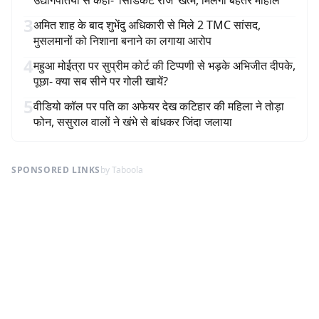
उद्योगपतियों से कहा- ‘सिंडिकेट राज’ खत्म, मिलेगा बेहतर माहौल
3
अमित शाह के बाद शुभेंदु अधिकारी से मिले 2 TMC सांसद,
मुसलमानों को निशाना बनाने का लगाया आरोप
4
महुआ मोईत्रा पर सुप्रीम कोर्ट की टिप्पणी से भड़के अभिजीत दीपके,
पूछा- क्या सब सीने पर गोली खायें?
5
वीडियो कॉल पर पति का अफेयर देख कटिहार की महिला ने तोड़ा
फोन, ससुराल वालों ने खंभे से बांधकर जिंदा जलाया
SPONSORED LINKS
by Taboola