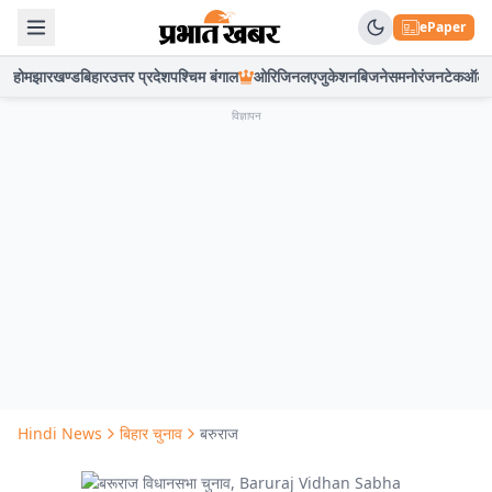
ePaper
होम
झारखण्ड
बिहार
उत्तर प्रदेश
पश्चिम बंगाल
ओरिजिनल
एजुकेशन
बिजनेस
मनोरंजन
टेक
ऑटो
विज्ञापन
Hindi News
बिहार चुनाव
बरुराज