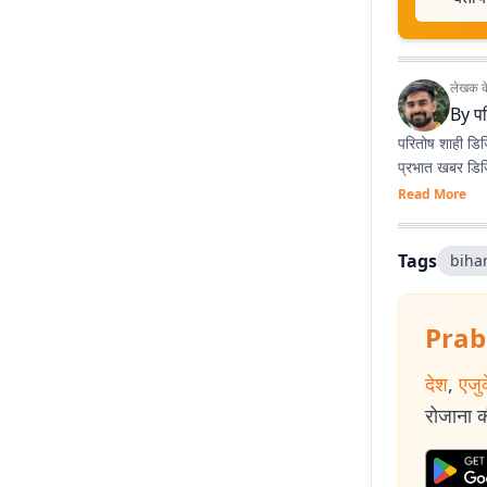
लेखक के 
By
प
परितोष शाही डिज
प्रभात खबर डिजि
Read More
Tags
biha
Prab
देश
,
एजु
रोजाना की