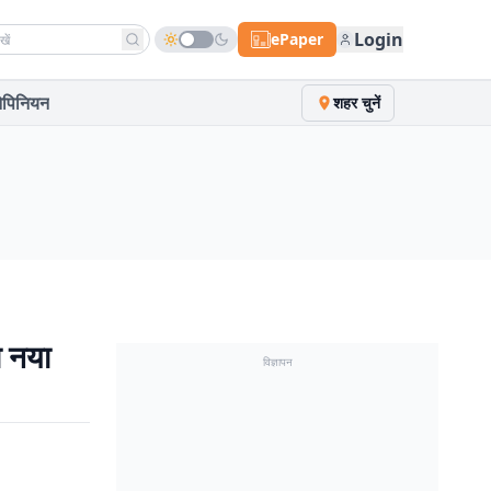
h news
Login
ePaper
पिनियन
शहर चुनें
ा नया
विज्ञापन