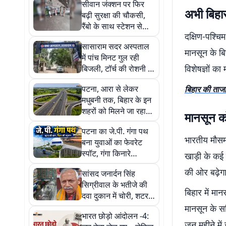
सीवान जंक्शन पर फिर
अभी बिहार
बढ़ी सुरक्षा की चौकसी,
रैंबो के साथ स्टेशन से
दक्षिण-पश्चि
ट्रेनों तक चला सघन जांच
सासाराम सदर अस्पताल
अभियान
मानसून के बि
में पांच मिनट गुल रही
विशेषज्ञों का
बिजली, टॉर्च की रोशनी में
मरीज के इलाज का
पटना, आरा से लेकर
बिहार की ताजा
वीडियो वायरल
मधुबनी तक, बिहार के इन
शहरों को मिलने जा रहा
मानसून क
नया बाइपास
पटना का जे.पी. गंगा पथ
भारतीय मौसम 
बना युवाओं का फेवरेट
स्पॉट, गंगा किनारे
खाड़ी के कई ह
खूबसूरती और सुकून का
की ओर बढ़ेगा
सांसद जनार्दन सिंह
परफेक्ट कॉम्बिनेशन
सिग्रीवाल के भतीजे की
बिहार में मा
दवा दुकान में चोरी, शटर
तोड़कर 2.67 लाख कैश
मानसून के स
भारत छोड़ो आंदोलन -4:
ले गए चोर; CCTV में पूरी
जून महीने मे