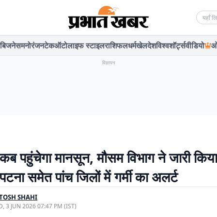
Searc
बिजनेस
मनोरंजन
टेक
ऑटो
लाइफ स्टाइल
राशिफल
धर्म
खेल
देश
विश्व
शॉर्ट्स
वीडियो
ओ
विज्ञापन
ं कब पहुंचेगा मानसून, मौसम विभाग ने जारी किय
टना समेत पांच जिलों में गर्मी का अलर्ट
TOSH SHAHI
, 3 JUN 2026 07:47 PM (IST)