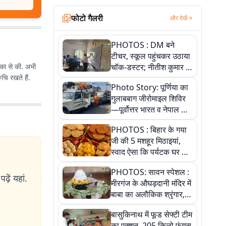
फोटो गैलरी
और देखें
PHOTOS : DM बने
टीचर, स्कूल पहुंचकर उठाया
िका से की. अभी
चॉक-डस्टर; नीतीश कुमार के
चि रखते हैं.
इस चहेते अधिकारी को
Photo Story: पूर्णिया का
जानिए
गुलाबबाग जीरोमाइल शिविर
—पूर्वोत्तर भारत व नेपाल के
कांवरियों का प्रमुख सेवा धाम
PHOTOS : बिहार के गया
जी की 5 मशहूर मिठाइयां,
स्वाद ऐसा कि पर्यटक घर ले
जाना नहीं भूलते, तस्वीरों में
PHOTOS: सावन स्पेशल :
देखें
ढ़ें यहां.
मीरगंज के औघड़दानी मंदिर में
बाबा का अलौकिक श्रृंगार,
तस्वीरों में देखें महादेव के कई
बासुकिनाथ में फूड सेफ्टी टीम
मनमोहक स्वरूप
का एक्शन, 205 किलो फंगस