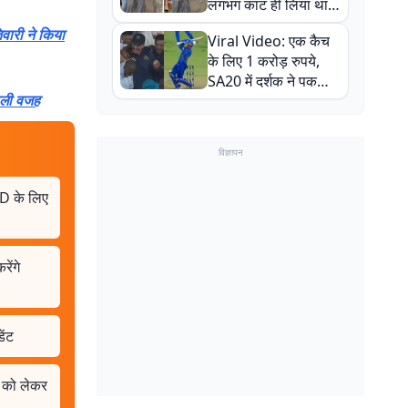
लगभग काट ही लिया था,
न्यूजीलैंड सीरीज से पहले
वारी ने किया
Viral Video: एक कैच
बाल-बाल बचे
के लिए 1 करोड़ रुपये,
SA20 में दर्शक ने पकड़ा
असली वजह
एक हाथ से गजब का कैच
विज्ञापन
RJD के लिए
ेंगे
ेंट
ं को लेकर