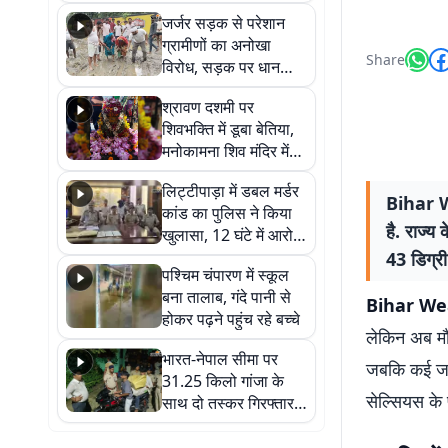
कहा नहीं थी उम्मीद, बेटा
जर्जर सड़क से परेशान
था तो किसी को बोलने की
ग्रामीणों का अनोखा
नहीं थी हिम्मत
Share
विरोध, सड़क पर धान
रोपकर और खाद डालकर
श्रावण दशमी पर
जताया आक्रोश
शिवभक्ति में डूबा बेतिया,
मनोकामना शिव मंदिर में
हुआ भव्य श्रृंगार
लिट्टीपाड़ा में डबल मर्डर
Bihar We
कांड का पुलिस ने किया
है. राज्य
खुलासा, 12 घंटे में आरोपी
गिरफ्तार
43 डिग्री
पश्चिम चंपारण में स्कूल
बना तालाब, गंदे पानी से
Bihar We
होकर पढ़ने पहुंच रहे बच्चे
लेकिन अब मौस
भारत-नेपाल सीमा पर
जबकि कई जगह
31.25 किलो गांजा के
सेल्सियस के 
साथ दो तस्कर गिरफ्तार,
नेपाली नंबर की बाइक
जब्त