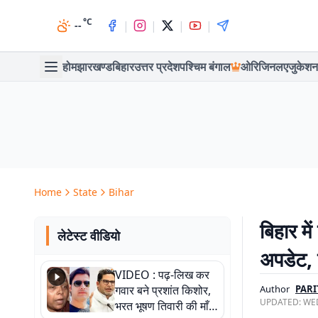
°C
|
|
|
|
--
होम
झारखण्ड
बिहार
उत्तर प्रदेश
पश्चिम बंगाल
ओरिजिनल
एजुकेशन
Home
State
Bihar
बिहार मे
लेटेस्ट वीडियो
अपडेट, प
VIDEO : पढ़-लिख कर
गवार बने प्रशांत किशोर,
Author
PARI
UPDATED:
WED
भरत भूषण तिवारी की माँ ने