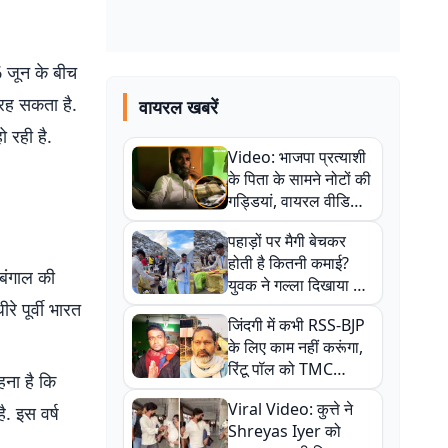
6 जून के बीच
 रह सकता है.
वायरल खबरें
ो रही है.
Video: भाजपा प्रत्याशी
के पिता के सामने नोटों की
गड्डियां, वायरल वीडियो
से राजनीति में उबाल,
पहाड़ों पर मैगी बेचकर
अजित महतो बोले- TMC
होती है कितनी कमाई?
की गंदी चाल
 बंगाल की
युवक ने गल्ला दिखाया तो
नौकरी वालों के खड़े हो गए
रे पूर्वी भारत
जिंदगी में कभी RSS-BJP
कान
के लिए काम नहीं करूंगा,
रिंटू पॉल को TMC
हना है कि
ऑफिस में ले जाकर पीटा,
Viral Video: कुत्ते ने
. इस वर्ष
Video वायरल
Shreyas Iyer को