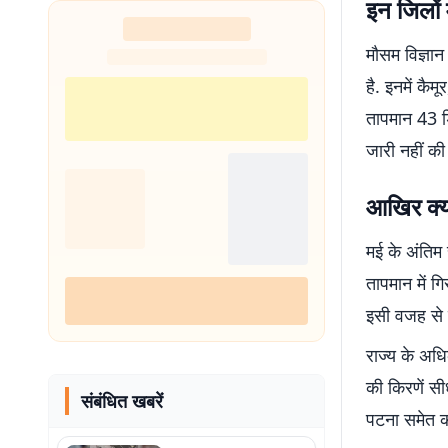
इन जिलों म
मौसम विज्ञान
है. इनमें कै
तापमान 43 ड
जारी नहीं की
आखिर क्यों
मई के अंतिम 
तापमान में ग
इसी वजह से प
राज्य के अध
की किरणें सी
संबंधित खबरें
पटना समेत क