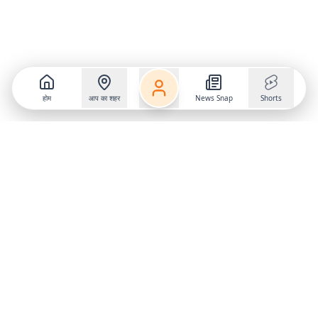
होम
आप का शहर
News Snap
Shorts
Follow us on
X
Download Mobile App