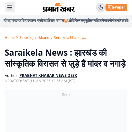
ePaper
होम
झारखण्ड
बिहार
उत्तर प्रदेश
पश्चिम बंगाल
ओरिजिनल
एजुकेशन
बिजनेस
मनोरंजन
टेक
ऑटो
Home
State
Jharkhand
Seraikela Kharsawan
Saraikela News : झारखंड की
सांस्कृतिक विरासत से जुड़े हैं मांदर व नगाड़े
Author
PRABHAT KHABAR NEWS DESK
UPDATED:
SAT, 11 JAN 2025 12:36 AM (IST)
विज्ञापन