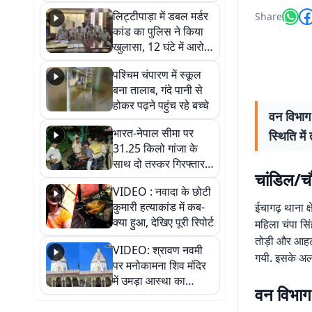
हुआ भव्य श्रृंगार
लिट्टीपाड़ा में डबल मर्डर
Share
कांड का पुलिस ने किया
खुलासा, 12 घंटे में आरोपी
गिरफ्तार
पश्चिम चंपारण में स्कूल
बना तालाब, गंदे पानी से
होकर पढ़ने पहुंच रहे बच्चे
वन विभाग 
भारत-नेपाल सीमा पर
स्थिति मे
31.25 किलो गांजा के
साथ दो तस्कर गिरफ्तार,
चांडिल/च
नेपाली नंबर की बाइक
VIDEO : नवादा के छोटी
जब्त
कुमारी हत्याकांड में कब-
ईचागढ़ थाना क्ष
क्या हुआ, देखिए पूरी रिपोर्ट
महिला चंपा सि
तोड़ी और आहट
VIDEO: श्रावण नवमी
गयी. इसके अलाव
पर मनोकामना शिव मंदिर
में उमड़ा आस्था का
वन विभाग
सैलाब, हर-हर महादेव के
जयघोष से गूंजा परिसर