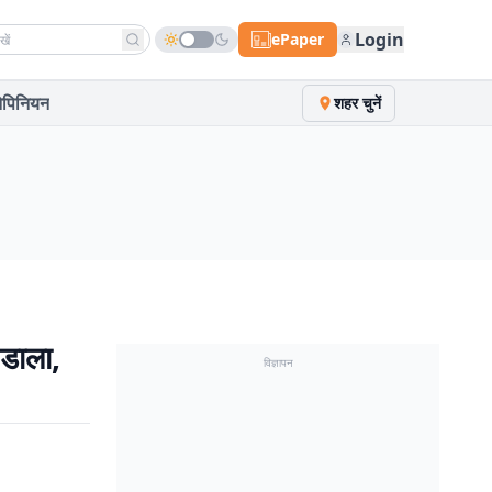
h news
Login
ePaper
पिनियन
शहर चुनें
 डाला,
विज्ञापन