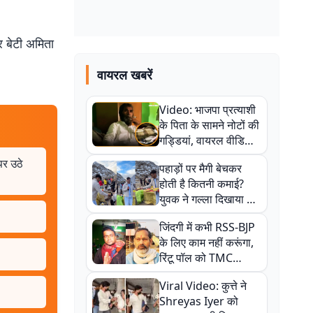
और बेटी अमिता
वायरल खबरें
Video: भाजपा प्रत्याशी
के पिता के सामने नोटों की
गड्डियां, वायरल वीडियो
से राजनीति में उबाल,
पर उठे
पहाड़ों पर मैगी बेचकर
अजित महतो बोले- TMC
होती है कितनी कमाई?
की गंदी चाल
युवक ने गल्ला दिखाया तो
नौकरी वालों के खड़े हो गए
जिंदगी में कभी RSS-BJP
कान
के लिए काम नहीं करूंगा,
रिंटू पॉल को TMC
ऑफिस में ले जाकर पीटा,
Viral Video: कुत्ते ने
Video वायरल
Shreyas Iyer को