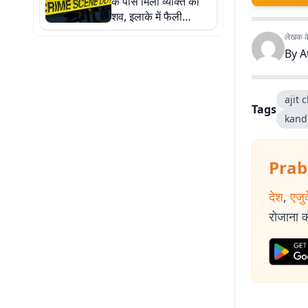
के पास मिला व्यक्ति का
शव, इलाके में फैली
सनसनी
लेखक के 
By
A
ajit 
Tags
kand
Prab
देश
,
एजु
रोजाना की