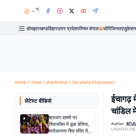
°C
|
|
|
|
--
होम
झारखण्ड
बिहार
उत्तर प्रदेश
पश्चिम बंगाल
ओरिजिनल
एजुकेशन
Home
State
Jharkhand
Seraikela Kharsawan
ईचागढ़ म
लेटेस्ट वीडियो
चांडिल म
श्रावण दशमी पर
शिवभक्ति में डूबा बेतिया,
Author
ATUL
UPDATED:
FRI
मनोकामना शिव मंदिर में