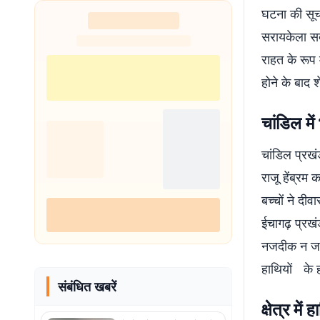
घटना की सूचन
सरायकेला सदर
राहत के रूप 
होने के बाद 
चांडिल मे
चांडिल प्रखं
राजू हेंब्रम
बच्चों ने दी
ईचागढ़ प्रखंड
नजदीक न जाने
हाथियों के हम
संबंधित खबरें
क्षेत्र म