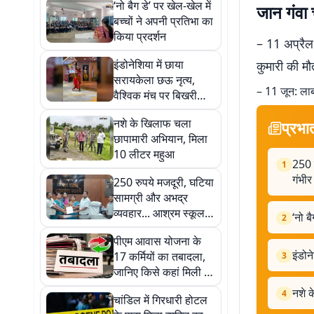
‘नो बैग डे’ पर खेल-खेल में
जान गंवा च
बच्चों ने अपनी प्रतिभा का
किया प्रदर्शन
– 11 अप्रैल 
इंडोनेशिया में छाया
कुमारी की मौ
सरायकेला छऊ नृत्य,
– 11 जून: लाबा 
वैश्विक मंच पर बिखरी
कला की छटा
नशे के खिलाफ चला
प्रभा
छापामारी अभियान, मिला
10 लीटर महुआ
250 र
1
गंभी
250 रुपये मजदूरी, घटिया
सामग्री और अभद्र
व्यवहार... आश्रम स्कूल
‘नो ब
2
के निर्माण कार्य पर उठे
पीएम आवास योजना के
गंभीर सवाल
इंडोन
17 कर्मियों का तबादला,
3
जानिए किसे कहां मिली नई
जिम्मेदारी
नशे 
4
चांडिल में गिरधारी होटल