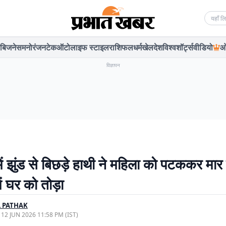
Searc
बिजनेस
मनोरंजन
टेक
ऑटो
लाइफ स्टाइल
राशिफल
धर्म
खेल
देश
विश्व
शॉर्ट्स
वीडियो
ओ
विज्ञापन
ें झुंड से बिछड़े हाथी ने महिला को पटककर मार
ें घर को तोड़ा
 PATHAK
, 12 JUN 2026 11:58 PM (IST)