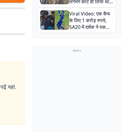
लगभग काट ही लिया था,
न्यूजीलैंड सीरीज से पहले
Viral Video: एक कैच
बाल-बाल बचे
के लिए 1 करोड़ रुपये,
SA20 में दर्शक ने पकड़ा
एक हाथ से गजब का कैच
विज्ञापन
ढ़ें यहां.