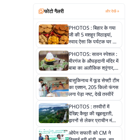
फोटो गैलरी
और देखें
PHOTOS : बिहार के गया
जी की 5 मशहूर मिठाइयां,
स्वाद ऐसा कि पर्यटक घर ले
जाना नहीं भूलते, तस्वीरों में
PHOTOS: सावन स्पेशल :
देखें
मीरगंज के औघड़दानी मंदिर में
बाबा का अलौकिक श्रृंगार,
तस्वीरों में देखें महादेव के कई
बासुकिनाथ में फूड सेफ्टी टीम
मनमोहक स्वरूप
का एक्शन, 205 किलो फंगस
लगा पेड़ा नष्ट, देखें तस्वीरें
PHOTOS : तस्वीरों में
देखिए कैमूर की खूबसूरती,
झरनों से लेकर प्राचीन मंदिरों
तक प्रकृति और आस्था का
ओपेन सफारी को CM ने
अद्भुत संगम
दिखाई हरी झंडी, कहा- हम