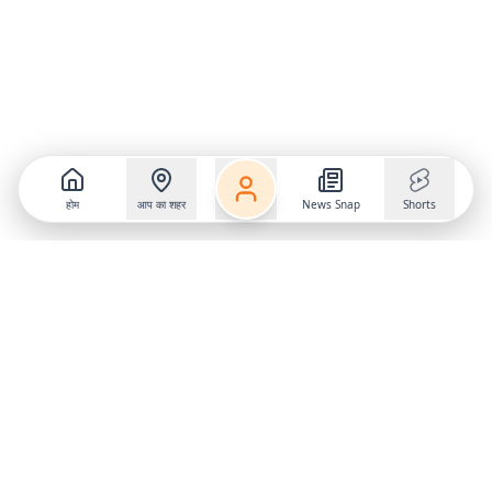
होम
आप का शहर
News Snap
Shorts
Follow us on
X
Download Mobile App