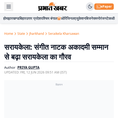
ePaper
होम
झारखण्ड
बिहार
उत्तर प्रदेश
पश्चिम बंगाल
ओरिजिनल
एजुकेशन
बिजनेस
मनोरंजन
टेक
ऑटो
Home
State
Jharkhand
Seraikela Kharsawan
सरायकेला: संगीत नाटक अकादमी सम्मान
से बढ़ा सरायकेला का गौरव
Author
PRIYA GUPTA
UPDATED:
FRI, 12 JUN 2026 09:51 AM (IST)
विज्ञापन