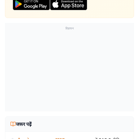
विज्ञापन
जरूर पढ़ें