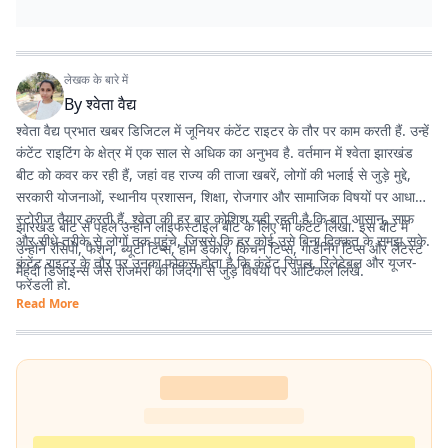
लेखक के बारे में
By
श्वेता वैद्य
श्वेता वैद्य प्रभात खबर डिजिटल में जूनियर कंटेंट राइटर के तौर पर काम करती हैं. उन्हें
कंटेंट राइटिंग के क्षेत्र में एक साल से अधिक का अनुभव है. वर्तमान में श्वेता झारखंड
बीट को कवर कर रही हैं, जहां वह राज्य की ताजा खबरें, लोगों की भलाई से जुड़े मुद्दे,
सरकारी योजनाओं, स्थानीय प्रशासन, शिक्षा, रोजगार और सामाजिक विषयों पर आधारित
स्टोरीज तैयार करती हैं. श्वेता की हर बार कोशिश यही रहती है कि बात आसान, साफ
झारखंड बीट से पहले उन्होंने लाइफस्टाइल बीट के लिए भी कंटेंट लिखा. इस बीट में
और सीधे तरीके से लोगों तक पहुंचे, जिससे कि हर कोई उसे बिना दिक्कत के समझ सके.
उन्होंने रेसिपी, फैशन, ब्यूटी टिप्स, होम डेकोर, किचन टिप्स, गार्डनिंग टिप्स और लेटेस्ट
कंटेंट राइटर के तौर पर उनका फोकस होता है कि कंटेंट सिंपल, रिलेटेबल और यूजर-
मेहंदी डिजाइन्स जैसे रोजमर्रा की जिंदगी से जुड़े विषयों पर आर्टिकल लिखे.
फ्रेंडली हो.
Read More