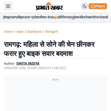
ePaper
होम
झारखण्ड
बिहार
उत्तर प्रदेश
पश्चिम बंगाल
ओरिजिनल
एजुकेशन
बिजनेस
मनोरंजन
टेक
ऑटो
Home
State
Jharkhand
Ramgarh
रामगढ़: महिला से सोने की चेन छीनकर
फरार हुए बाइक सवार बदमाश
Author
SWETA VAIDYA
UPDATED:
SUN, 10 MAY 2026 07:11 AM (IST)
विज्ञापन