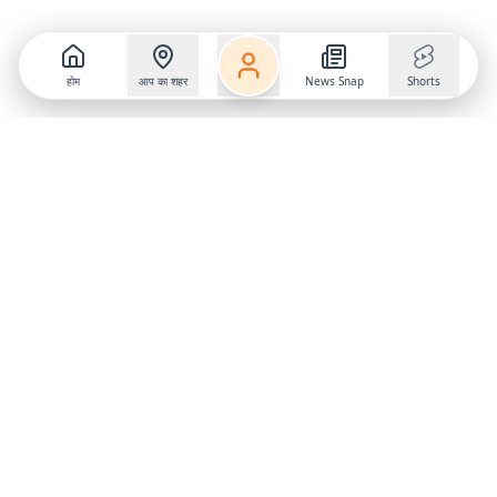
होम
आप का शहर
News Snap
Shorts
Follow us on
X
Download Mobile App
State
›
Jharkhand
›
Hindi News
Gumla News