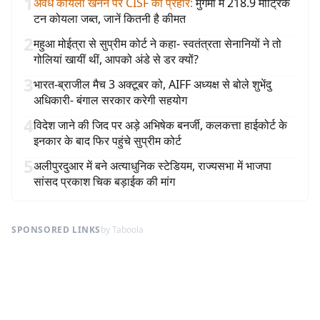
1
अवैध कोयला खनन पर CISF का प्रहार
:
मुगमा में 218.9 मीट्रिक
टन कोयला जब्त, जानें कितनी है कीमत
2
महुआ मोईत्रा से सुप्रीम कोर्ट ने कहा- स्वतंत्रता सेनानियों ने तो
गोलियां खायीं थीं, आपको अंडे से डर क्यों?
3
भारत-ब्राजील मैच 3 अक्टूबर को, AIFF अध्यक्ष से बोले शुभेंदु
अधिकारी- बंगाल सरकार करेगी सहयोग
4
विदेश जाने की जिद पर अड़े अभिषेक बनर्जी, कलकत्ता हाईकोर्ट के
इनकार के बाद फिर पहुंचे सुप्रीम कोर्ट
5
अलीपुरदुआर में बने अत्याधुनिक स्टेडियम, राज्यसभा में भाजपा
सांसद प्रकाश चिक बड़ाईक की मांग
SPONSORED LINKS
by Taboola