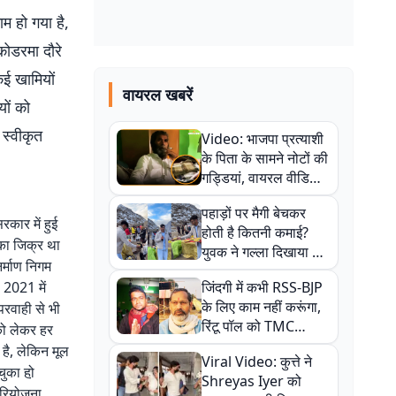
 हो गया है,
कोडरमा दौरे
कई खामियों
वायरल खबरें
यों को
 स्वीकृत
Video: भाजपा प्रत्याशी
के पिता के सामने नोटों की
गड्डियां, वायरल वीडियो
से राजनीति में उबाल,
पहाड़ों पर मैगी बेचकर
अजित महतो बोले- TMC
कार में हुई
होती है कितनी कमाई?
की गंदी चाल
का जिक्र था
युवक ने गल्ला दिखाया तो
िर्माण निगम
नौकरी वालों के खड़े हो गए
ष 2021 में
जिंदगी में कभी RSS-BJP
कान
के लिए काम नहीं करूंगा,
परवाही से भी
रिंटू पॉल को TMC
 को लेकर हर
ऑफिस में ले जाकर पीटा,
 है, लेकिन मूल
Viral Video: कुत्ते ने
Video वायरल
ुका हो़
Shreyas Iyer को
परियोजना