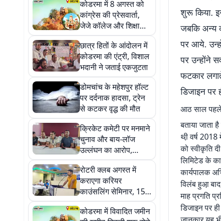
कोडरमा में 8 अगस्त को
शुरू किया. 
कांग्रेस की प्रेसवार्ता,
जेजे कॉलेज और शिक्षा
जबकि अन्य का
व्यवस्था पर रखेगी पक्ष
पर आये. उन्ह
छात्र हितों के आंदोलन में
कोडरमा की एंट्री, विशाल
पर उन्होंने स
भदानी ने जताई एकजुटता
फटकार लगाते 
डोमचांच के महेशपुर हॉल्ट
डिजाइन पर ही
पर दर्दनाक हादसा, ट्रेन
से कटकर वृद्ध की मौत
आठ साल पहले 
बताया जाता है
क्रिकेट कमेटी पर मनमाने
थी़ वर्ष 2018
चुनाव और बाय-लॉज
को स्वीकृति दी
उल्लंघन का आरोप,
लिमिटेड के कार
जेएससीए से हस्तक्षेप की
रोटरी क्लब अगस्त में
मांग
कार्यपालक अभि
कराएगा करियर
विलंब हुआ़ बाद
काउंसलिंग सेमिनार, 15
माह प्रगति प्र
अगस्त को होगा
डिजाइन पर ही 
कोडरमा में विवादित जमीन
ध्वजारोहण
जानकार यह भी 