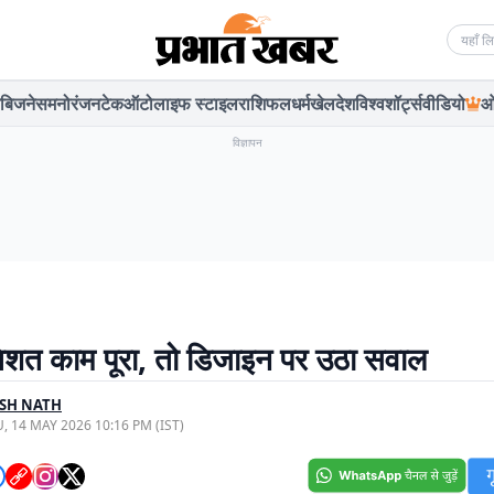
Searc
बिजनेस
मनोरंजन
टेक
ऑटो
लाइफ स्टाइल
राशिफल
धर्म
खेल
देश
विश्व
शॉर्ट्स
वीडियो
ओ
विज्ञापन
िशत काम पूरा, तो डिजाइन पर उठा सवाल
SH NATH
, 14 MAY 2026 10:16 PM (IST)