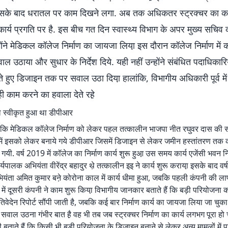
इसके बाद धरातल पर काम दिखने लगा. अब तक अधिकतर स्ट्रक्चर का काम
र्य प्रगति पर है. इस बीच गत दिन स्वास्थ्य विभाग के अपर मुख्य सचिव 
ोंने मेडिकल कॉलेज निर्माण का जायजा लिया़ इस दौरान कॉलेज निर्माण में 
वाल उठाया और सुधार के निर्देश दिये. यही नहीं उन्होंने संबंधित पदाधिकारि
हुए डिजाइन तक पर सवाल उठा दिया़ हालांकि, विभागीय अधिकारी पूर्व में
 काम करने का हवाला देते रहे़
स्वीकृत हुआ था डीपीआर
 कि मेडिकल कॉलेज निर्माण को लेकर पहल तत्कालीन भाजपा नीत रघुवर दास की सर
 में इसको लेकर बनाये गये डीपीआर जिसमें डिजाइन से लेकर जमीन हस्तांतरण तक 
 गयी. वर्ष 2019 में कॉलेज का निर्माण कार्य शुरू हुआ़ उस समय कार्य एजेंसी भवन न
्यपालक अभियंता वीरेंद्र बहादुर थे़ तत्कालीन इइ ने कार्य शुरू कराया़ इसके बाद वर्
यंता अमित कुमार बने़ कोरोना काल में कार्य धीमा हुआ, जबकि पहली कंपनी की ला
 में दूसरी कंपनी ने काम शुरू किया़ विभागीय जानकार बताते हैं कि बड़ी परियोजना
तिवेदेन रिपोर्ट सौंपी जाती है, जबकि कई बार निर्माण कार्य का जायजा लिया जा चुका
सवाल उठना गंभीर बात है़ वह भी तब जब स्ट्रक्चर निर्माण का कार्य लगभग पूरा हो च
बताते हैं कि किसी भी बड़ी परियोजना के डिजाइन बनाने से लेकर अन्य मामलों में 