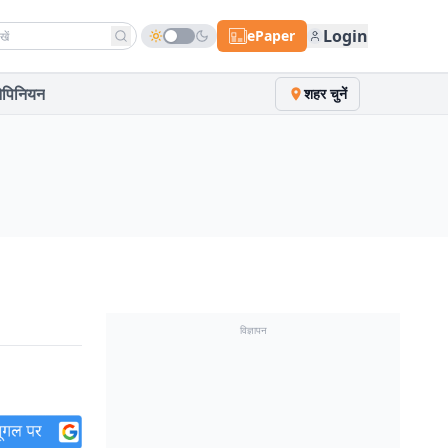
h news
Login
ePaper
पिनियन
शहर चुनें
विज्ञापन