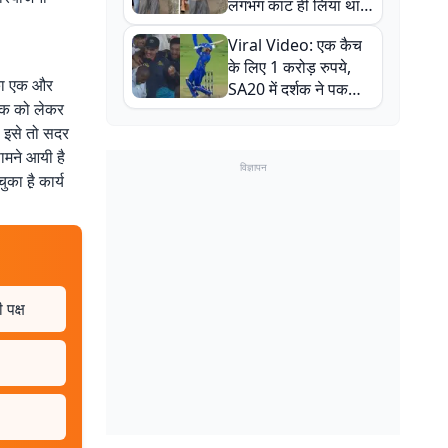
लगभग काट ही लिया था,
न्यूजीलैंड सीरीज से पहले
Viral Video: एक कैच
बाल-बाल बचे
के लिए 1 करोड़ रुपये,
 का एक और
SA20 में दर्शक ने पकड़ा
लॉक को लेकर
एक हाथ से गजब का कैच
़ इसे तो सदर
ामने आयी है
विज्ञापन
ा है़ कार्य
 पक्ष