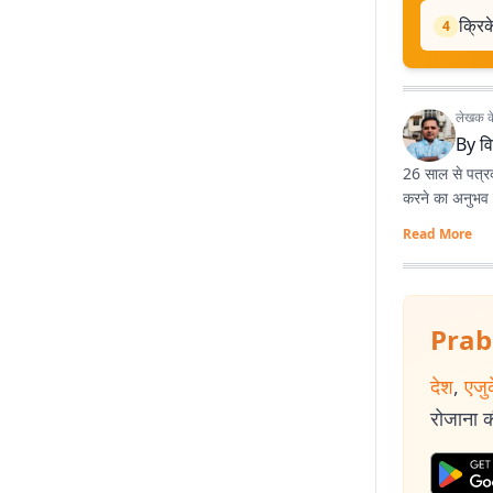
क्रिक
4
लेखक के 
By
व
26 साल से पत्रकार
करने का अनुभव है
Read More
Prab
देश
,
एजु
रोजाना की