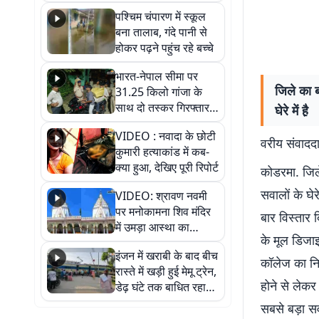
गिरफ्तार
पश्चिम चंपारण में स्कूल
बना तालाब, गंदे पानी से
होकर पढ़ने पहुंच रहे बच्चे
भारत-नेपाल सीमा पर
जिले का ब
31.25 किलो गांजा के
साथ दो तस्कर गिरफ्तार,
घेरे में है़
नेपाली नंबर की बाइक
VIDEO : नवादा के छोटी
जब्त
वरीय संवाददा
कुमारी हत्याकांड में कब-
क्या हुआ, देखिए पूरी रिपोर्ट
कोडरमा. जिले
सवालों के घे
VIDEO: श्रावण नवमी
पर मनोकामना शिव मंदिर
बार विस्तार 
में उमड़ा आस्था का
के मूल डिजाइ
सैलाब, हर-हर महादेव के
इंजन में खराबी के बाद बीच
जयघोष से गूंजा परिसर
कॉलेज का निर
रास्ते में खड़ी हुई मेमू ट्रेन,
होने से लेकर
डेढ़ घंटे तक बाधित रहा
आवागमन
सबसे बड़ा सव