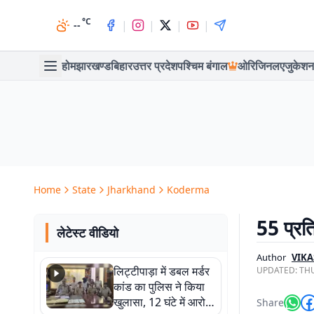
°C
|
|
|
|
--
होम
झारखण्ड
बिहार
उत्तर प्रदेश
पश्चिम बंगाल
ओरिजिनल
एजुकेशन
Home
State
Jharkhand
Koderma
55 प्रत
लेटेस्ट वीडियो
Author
VIKA
लिट्टीपाड़ा में डबल मर्डर
UPDATED:
THU
कांड का पुलिस ने किया
खुलासा, 12 घंटे में आरोपी
Share