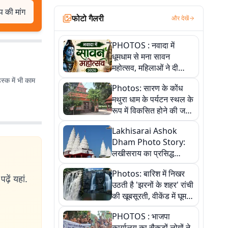
प की मांग
फोटो गैलरी
और देखें
PHOTOS : नवादा में
धूमधाम से मना सावन
महोत्सव, महिलाओं ने दी
सांस्कृतिक प्रस्तुतियां
ेस्क में भी काम
Photos: सारण के कोंध
मथुरा धाम के पर्यटन स्थल के
रूप में विकसित होने की जगी
आस, 9 तस्वीरों में देखें पूरी
Lakhisarai Ashok
कहानी
Dham Photo Story:
लखीसराय का प्रसिद्ध
अशोक धाम—आस्था,
Photos: बारिश में निखर
श्रृंगार, अनुष्ठान और
ढ़ें यहां.
उठती है 'झरनों के शहर' रांची
अलौकिक संध्या आरती के
की खूबसूरती, वीकेंड में घूम
विहंगम दृश्य
आएं ये 5 वादियां
PHOTOS : भाजपा
कार्यालय का सैकड़ों लोगों ने