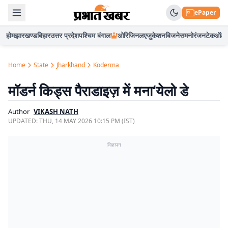
ePaper
होम
झारखण्ड
बिहार
उत्तर प्रदेश
पश्चिम बंगाल
ओरिजिनल
एजुकेशन
बिजनेस
मनोरंजन
टेक
ऑटो
Home
State
Jharkhand
Koderma
मॉडर्न किड्स पैराडाइज़ में मना‘येलो डे
Author
VIKASH NATH
UPDATED:
THU, 14 MAY 2026 10:15 PM (IST)
विज्ञापन