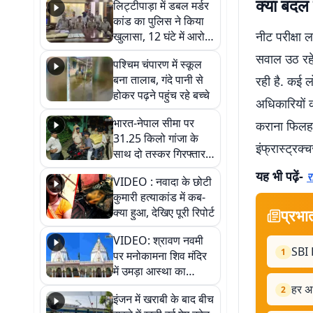
क्या बदल 
लिट्टीपाड़ा में डबल मर्डर
कांड का पुलिस ने किया
नीट परीक्षा 
खुलासा, 12 घंटे में आरोपी
गिरफ्तार
सवाल उठ रहे
पश्चिम चंपारण में स्कूल
बना तालाब, गंदे पानी से
रही है. कई ल
होकर पढ़ने पहुंच रहे बच्चे
अधिकारियों क
भारत-नेपाल सीमा पर
कराना फिलहाल 
31.25 किलो गांजा के
इंफ्रास्ट्रक्
साथ दो तस्कर गिरफ्तार,
नेपाली नंबर की बाइक
यह भी पढ़ें-
र
VIDEO : नवादा के छोटी
जब्त
कुमारी हत्याकांड में कब-
क्या हुआ, देखिए पूरी रिपोर्ट
प्रभा
VIDEO: श्रावण नवमी
SBI P
1
पर मनोकामना शिव मंदिर
में उमड़ा आस्था का
सैलाब, हर-हर महादेव के
हर अभ
2
इंजन में खराबी के बाद बीच
जयघोष से गूंजा परिसर