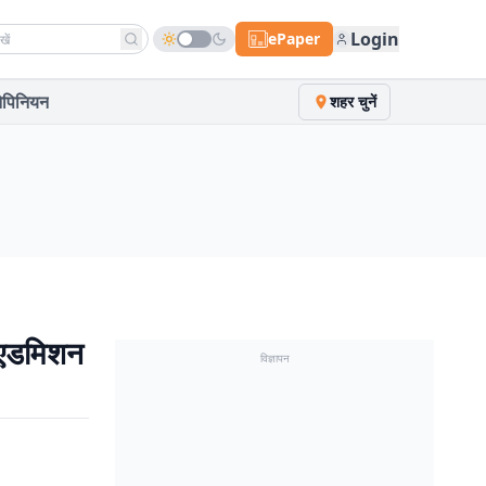
h news
Login
ePaper
पिनियन
शहर चुनें
र एडमिशन
विज्ञापन