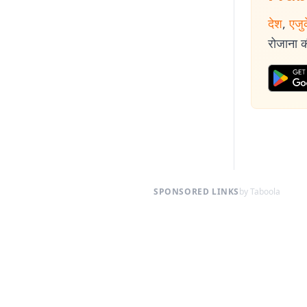
देश
,
एजु
रोजाना की
SPONSORED LINKS
by Taboola