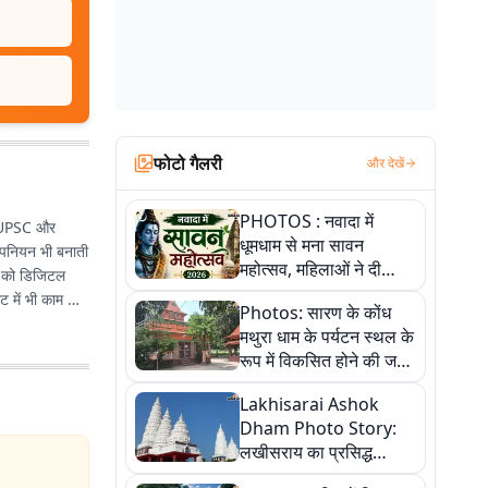
फोटो गैलरी
और देखें
PHOTOS : नवादा में
कई UPSC और
धूमधाम से मना सावन
 ओपनियन भी बनाती
महोत्सव, महिलाओं ने दी
वी को डिजिटल
सांस्कृतिक प्रस्तुतियां
ाट में भी काम कर
Photos: सारण के कोंध
मथुरा धाम के पर्यटन स्थल के
रूप में विकसित होने की जगी
आस, 9 तस्वीरों में देखें पूरी
Lakhisarai Ashok
कहानी
Dham Photo Story:
लखीसराय का प्रसिद्ध
अशोक धाम—आस्था,