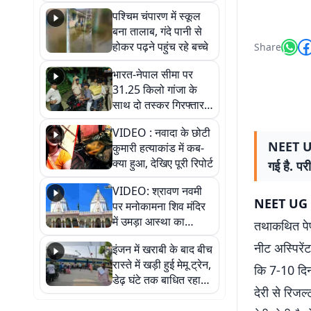
गिरफ्तार
पश्चिम चंपारण में स्कूल
बना तालाब, गंदे पानी से
होकर पढ़ने पहुंच रहे बच्चे
Share
भारत-नेपाल सीमा पर
31.25 किलो गांजा के
साथ दो तस्कर गिरफ्तार,
नेपाली नंबर की बाइक
VIDEO : नवादा के छोटी
जब्त
NEET UG 
कुमारी हत्याकांड में कब-
क्या हुआ, देखिए पूरी रिपोर्ट
गई है. परी
VIDEO: श्रावण नवमी
NEET UG 
पर मनोकामना शिव मंदिर
में उमड़ा आस्था का
तथाकथित पेपर
सैलाब, हर-हर महादेव के
नीट अस्पिरें
इंजन में खराबी के बाद बीच
जयघोष से गूंजा परिसर
रास्ते में खड़ी हुई मेमू ट्रेन,
कि 7-10 दिनो
डेढ़ घंटे तक बाधित रहा
देरी से रिजल
आवागमन