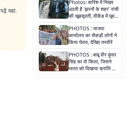
Photos: बारिश में निखर
श्रृंगार, अनुष्ठान और
उठती है 'झरनों के शहर' रांची
ढ़ें यहां.
अलौकिक संध्या आरती के
की खूबसूरती, वीकेंड में घूम
विहंगम दृश्य
आएं ये 5 वादियां
PHOTOS : भाजपा
कार्यालय का सैकड़ों लोगों ने
किया घेराव, देखिए तस्वीरें
PHOTOS : बाबू वीर कुंवर
सिंह का वो किला, जिसने
भारत को दिखाया क्रांति का
रास्ता: तस्वीरों में देखिए