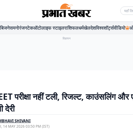
Searc
बिजनेस
मनोरंजन
टेक
ऑटो
लाइफ स्टाइल
राशिफल
धर्म
खेल
देश
विश्व
शॉर्ट्स
वीडियो
ओ
विज्ञापन
EET परीक्षा नहीं टली, रिजल्ट, काउंसलिंग औ
ी देरी
BHAVI SHIVANI
, 14 MAY 2026 03:50 PM (IST)