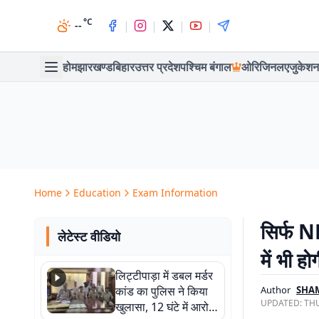
°C
|
|
|
|
--
होम
झारखण्ड
बिहार
उत्तर प्रदेश
पश्चिम बंगाल
ओरिजिनल
एजुकेशन
Home
Education
Exam Information
सिर्फ N
लेटेस्ट वीडियो
में भी होग
लिट्टीपाड़ा में डबल मर्डर
कांड का पुलिस ने किया
Author
SHAM
UPDATED:
THU
खुलासा, 12 घंटे में आरोपी