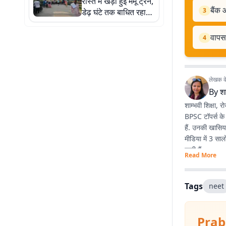
रास्ते में खड़ी हुई मेमू ट्रेन,
बैंक
3
डेढ़ घंटे तक बाधित रहा
आवागमन
वापस
4
लेखक के 
By
शा
शाम्भवी शिक्षा
BPSC टॉपर्स के 
हैं. उनकी खासियत
मीडिया में 3 सा
चुकी हैं.
Read More
Tags
neet
Prab