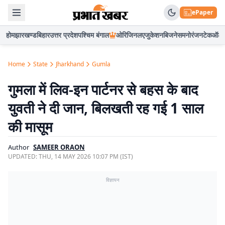
ePaper
होम
झारखण्ड
बिहार
उत्तर प्रदेश
पश्चिम बंगाल
ओरिजिनल
एजुकेशन
बिजनेस
मनोरंजन
टेक
ऑटो
Home
State
Jharkhand
Gumla
गुमला में लिव-इन पार्टनर से बहस के बाद
युवती ने दी जान, बिलखती रह गई 1 साल
की मासूम
Author
SAMEER ORAON
UPDATED:
THU, 14 MAY 2026 10:07 PM (IST)
विज्ञापन