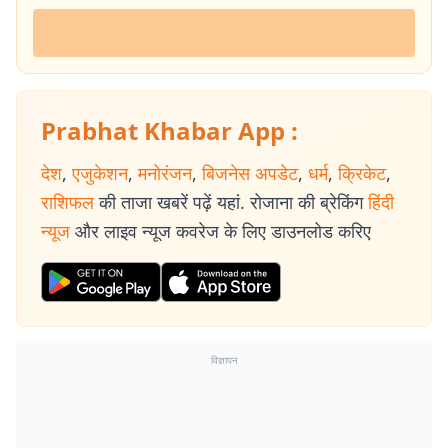
Prabhat Khabar App :
देश
,
एजुकेशन
,
मनोरंजन
,
बिजनेस अपडेट
,
धर्म
,
क्रिकेट
,
राशिफल
की ताजा खबरें पढ़ें यहां. रोजाना की ब्रेकिंग
हिंदी
न्यूज
और लाइव न्यूज कवरेज के लिए डाउनलोड करिए
विज्ञापन