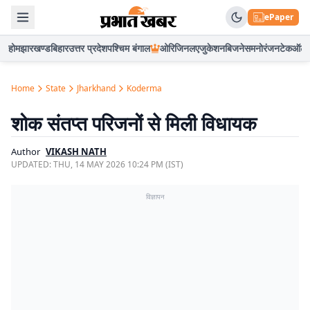
ePaper
होम
झारखण्ड
बिहार
उत्तर प्रदेश
पश्चिम बंगाल
ओरिजिनल
एजुकेशन
बिजनेस
मनोरंजन
टेक
ऑटो
Home
State
Jharkhand
Koderma
शोक संतप्त परिजनों से मिली विधायक
Author
VIKASH NATH
UPDATED:
THU, 14 MAY 2026 10:24 PM (IST)
विज्ञापन