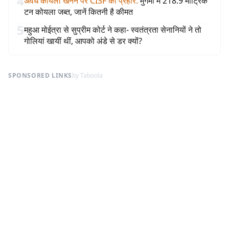
4
अवैध कोयला खनन पर CISF का प्रहार
:
मुगमा में 218.9 मीट्रिक
टन कोयला जब्त, जानें कितनी है कीमत
5
महुआ मोईत्रा से सुप्रीम कोर्ट ने कहा- स्वतंत्रता सेनानियों ने तो
गोलियां खायीं थीं, आपको अंडे से डर क्यों?
SPONSORED LINKS
by Taboola