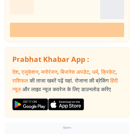
Prabhat Khabar App :
देश
,
एजुकेशन
,
मनोरंजन
,
बिजनेस अपडेट
,
धर्म
,
क्रिकेट
,
राशिफल
की ताजा खबरें पढ़ें यहां. रोजाना की ब्रेकिंग
हिंदी
न्यूज
और लाइव न्यूज कवरेज के लिए डाउनलोड करिए
विज्ञापन