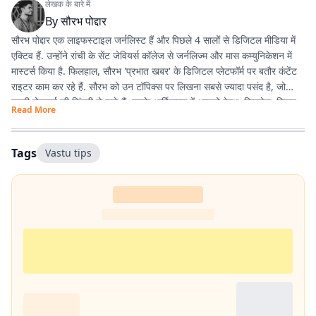
लेखक के बारे में
By
सौरभ पोद्दार
सौरभ पोद्दार एक लाइफस्टाइल जर्नलिस्ट हैं और पिछले 4 सालों से डिजिटल मीडिया में
एक्टिव हैं. उन्होंने रांची के सेंट जेवियर्स कॉलेज से जर्नलिज्म और मास कम्युनिकेशन में
मास्टर्स किया है. फिलहाल, सौरभ 'प्रभात खबर' के डिजिटल प्लेटफॉर्म पर बतौर कंटेंट
राइटर काम कर रहे हैं. सौरभ को उन टॉपिक्स पर लिखना सबसे ज्यादा पसंद है, जो
हमारी रोजमर्रा की जिंदगी से जुड़े हैं. उनके आर्टिकल्स में आपको हेल्थ, फिटनेस, स्किन-
Read More
हेयर केयर, पेरेंटिंग, हेल्दी रेसिपीज, घरेलू नुस्खे, रिलेशनशिप और वास्तु शास्त्र जैसी
उपयोगी जानकारियां मिलेंगी. फिटनेस और अच्छी सेहत सौरभ की निजी जिंदगी का भी
अहम हिस्सा हैं. वे जिन विषयों पर लिखते हैं, उन्हें अपनी रूटीन में फॉलो भी करते हैं.
Tags
Vastu tips
उनका मानना है कि जब आप किसी चीज को खुद एक्सपीरियंस करते हैं, तभी दूसरों तक
सही और प्रैक्टिकल जानकारी पहुंचा सकते हैं. उनकी हमेशा यही कोशिश रहती है कि वे
ट्रेंडिंग टॉपिक्स पर बिल्कुल आसान और आम बोलचाल की हिंदी में लिखें, ताकि हर पाठक
उसे आसानी से समझ सके. यही वजह है कि उनके लिखे आर्टिकल्स काफी एंगेजिंग और
SEO-फ्रेंडली होते हैं.