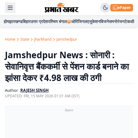
ePaper
होम
झारखण्ड
बिहार
उत्तर प्रदेश
पश्चिम बंगाल
ओरिजिनल
एजुकेशन
बिजनेस
मनोरंजन
टेक
ऑटो
Home
State
Jharkhand
Jamshedpur
Jamshedpur News : सोनारी :
सेवानिवृत्त बैंककर्मी से पेंशन कार्ड बनाने का
झांसा देकर ₹4.98 लाख की ठगी
Author
RAJESH SINGH
UPDATED:
FRI, 15 MAY 2026 01:31 AM (IST)
विज्ञापन