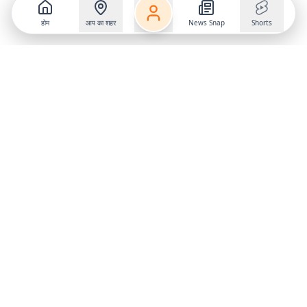
होम
आप का शहर
News Snap
Shorts
Follow us on
X
Download Mobile App
State
›
Jharkhand
›
Hindi News
Gumla News
Bihar News
Dumka News
Delhi News
Ranchi News