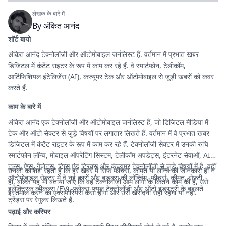
लेखक के बारे में
By
अंकित आनंद
शॉर्ट बायो
अंकित आनंद टेक्नोलॉजी और ऑटोमोबाइल जर्नलिस्ट हैं. वर्तमान में प्रभात खबर
डिजिटल में कंटेंट राइटर के रूप में काम कर रहे हैं. वे स्मार्टफोन, टेलीकॉम,
आर्टिफिशियल इंटेलिजेंस (AI), कंज्यूमर टेक और ऑटोमोबाइल से जुड़ी खबरों को कवर
करते हैं.
काम के बारे में
अंकित आनंद एक टेक्नोलॉजी और ऑटोमोबाइल जर्नलिस्ट हैं, जो डिजिटल मीडिया में
टेक और ऑटो सेक्टर से जुड़े विषयों पर लगातार लिखते हैं. वर्तमान में वे प्रभात खबर
डिजिटल में कंटेंट राइटर के रूप में काम कर रहे हैं. टेक्नोलॉजी सेक्टर में उनकी रुचि
स्मार्टफोन लॉन्च, मोबाइल ऑपरेटिंग सिस्टम, टेलीकॉम अपडेट्स, इंटरनेट सेवाओं, AI
टूल्स, ऐप्स, गैजेट्स, टिप्स एंड ट्रिक्स और कंज्यूमर टेक्नोलॉजी से जुड़े विषयों में है. वहीं
उनकी कोशिश रहती है कि हर खबर में सिर्फ फीचर्स, कीमत या लॉन्च की जानकारी ही न
ऑटोमोबाइल सेक्टर में वे नई कारों और बाइक्स की लॉन्चिंग, फीचर्स, कीमत, सेफ्टी,
हो, बल्कि यह भी बताया जाए कि वह टेक्नोलॉजी आम लोगों के कितने काम की है, उसे
इलेक्ट्रिक व्हीकल्स (EV), फ्लेक्स-फ्यूल टेक्नोलॉजी और ऑटो इंडस्ट्री के बदलते
इस्तेमाल करने का एक्सपीरियंस कैसा होगा और उसे खरीदना सही रहेगा या नहीं.
ट्रेंड्स पर रेगुलर लिखते हैं.
पढ़ाई और करियर