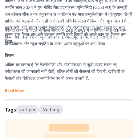
बिहार में जन्मे अंकित आनंद की शुरुआती शिक्षा सीबीएसई बोर्ड से हुई है. इसके बाद
उन्होंने साल 2024 में गुरु गोबिंद सिंह इंद्रप्रस्थ यूनिवर्सिटी (GGSIPU) के कस्तूरी
राम कॉलेज ऑफ हायर एजुकेशन से जर्नलिज्म एंड मास कम्युनिकेशन में ग्रेजुएशन डिग्री
हासिल की. पढ़ाई के दौरान ही अंकित की रुचि डिजिटल मीडिया और न्यूज लिखने में
बढ़ने लगी. इसी दौरान उन्होंने टेक्नोलॉजी और ऑटोमोबाइल से जुड़ी खबरों पर काम
प्रभात खबर डिजिटल से पहले अंकित ने Zee News में करीब एक साल तक काम
करना शुरू किया और आगे चलकर उन्होंने इन्हीं विषयों को अपने काम का हिस्सा बना
किया. यहां उन्होंने टीवी न्यूज प्रोडक्शन, आउटपुट डेस्क, कंटेंट रिसर्च, फैक्ट
लिया.
वेरिफिकेशन और न्यूज राइटिंग के अलग-अलग पहलुओं पर काम किया.
विजन
अंकित का मानना है कि टेक्नोलॉजी और ऑटोमोबाइल से जुड़ी खबरें केवल नए
प्रोडक्ट्स की जानकारी नहीं होतीं, बल्कि लोगों की रोजमर्रा की जिंदगी, खरीदारी के
फैसलों और डिजिटल एक्सपीरियंस पर भी असर डालती हैं.
Read More
Tags
carl pei
Nothing