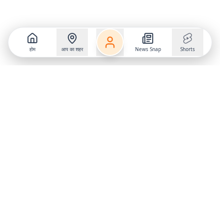
होम
आप का शहर
News Snap
Shorts
Follow us on
X
Download Mobile App
State
›
Jharkhand
›