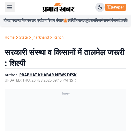
ePaper
होम
झारखण्ड
बिहार
उत्तर प्रदेश
पश्चिम बंगाल
ओरिजिनल
एजुकेशन
बिजनेस
मनोरंजन
टेक
ऑटो
Home
State
Jharkhand
Ranchi
सरकारी संस्था व किसानों में तालमेल जरूरी
: शिल्पी
Author
PRABHAT KHABAR NEWS DESK
UPDATED:
THU, 20 FEB 2025 09:45 PM (IST)
विज्ञापन