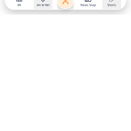
होम
आप का शहर
News Snap
Shorts
Follow us on
X
Download Mobile App
State
›
Jharkhand
›
Hindi News
Gumla News
Bihar News
Dumka News
Delhi News
Ranchi News
Odisha News
Bokaro News