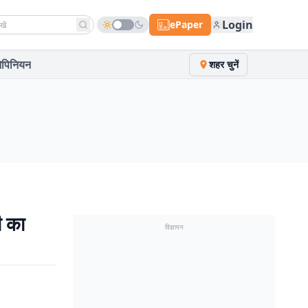
h news
Login
ePaper
पिनियन
शहर चुनें
ी का
विज्ञापन