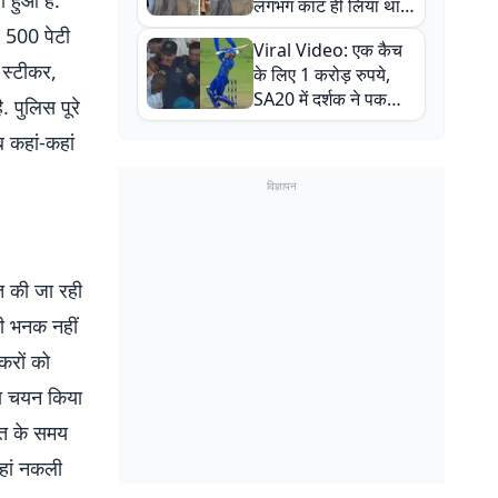
ा हुआ है.
लगभग काट ही लिया था,
न्यूजीलैंड सीरीज से पहले
 500 पेटी
Viral Video: एक कैच
बाल-बाल बचे
 स्टीकर,
के लिए 1 करोड़ रुपये,
SA20 में दर्शक ने पकड़ा
 पुलिस पूरे
एक हाथ से गजब का कैच
 कहां-कहां
विज्ञापन
ित की जा रही
ी भनक नहीं
करों को
का चयन किया
ात के समय
हां नकली