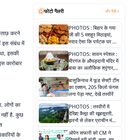
फोटो गैलरी
और देखें
PHOTOS : बिहार के गया
ूछताछ करने
जी की 5 मशहूर मिठाइयां,
स्वाद ऐसा कि पर्यटक घर ले
 इस संबंध में
जाना नहीं भूलते, तस्वीरों में
 था, इसकी
PHOTOS: सावन स्पेशल :
देखें
मीरगंज के औघड़दानी मंदिर में
 इस कारोबार
बाबा का अलौकिक श्रृंगार,
तस्वीरों में देखें महादेव के कई
बासुकिनाथ में फूड सेफ्टी टीम
मनमोहक स्वरूप
का एक्शन, 205 किलो फंगस
लगा पेड़ा नष्ट, देखें तस्वीरें
. लोगों का
PHOTOS : तस्वीरों में
देखिए कैमूर की खूबसूरती,
नहीं है. कुछ
झरनों से लेकर प्राचीन मंदिरों
िस
तक प्रकृति और आस्था का
ओपेन सफारी को CM ने
अद्भुत संगम
कारियों के
दिखाई हरी झंडी, कहा- हम