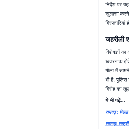
निर्देश पर य
खुलासा करने 
गिरफ्तारियां 
जहरीली श
विशेषज्ञों क
खतरनाक होते
गोला में साम
भी है. पुलिस 
गिरोह का खुल
ये भी पढ़ें…
रामगढ़ : जिला 
रामगढ़: राष्ट