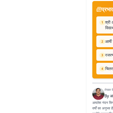
प्रभा
श्री 
1
विद्यार
आर्मी
2
रजरप्
3
चितरप
4
लेखक के 
By
अ
अमलेश नंदन सिन्ह
वर्षों का अनुभव 