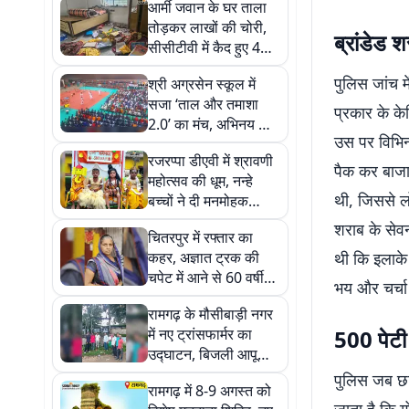
आर्मी जवान के घर ताला
तोड़कर लाखों की चोरी,
ब्रांडेड 
सीसीटीवी में कैद हुए 4
नकाबपोश
पुलिस जांच म
श्री अग्रसेन स्कूल में
सजा ‘ताल और तमाशा
प्रकार के क
2.0’ का मंच, अभिनय और
उस पर विभिन्
सिनेमा से रूबरू हुए
रजरप्पा डीएवी में श्रावणी
विद्यार्थी
पैक कर बाजार
महोत्सव की धूम, नन्हे
थी, जिससे लो
बच्चों ने दी मनमोहक
सांस्कृतिक प्रस्तुतियां
शराब के सेवन
चितरपुर में रफ्तार का
कहर, अज्ञात ट्रक की
थी कि इलाके म
चपेट में आने से 60 वर्षीय
भय और चर्चा 
महिला की मौत
रामगढ़ के मौसीबाड़ी नगर
में नए ट्रांसफार्मर का
500 पेटी
उद्घाटन, बिजली आपूर्ति
हुई बहाल
पुलिस जब छाप
रामगढ़ में 8-9 अगस्त को