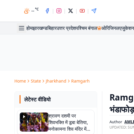
°C
|
|
|
|
--
होम
झारखण्ड
बिहार
उत्तर प्रदेश
पश्चिम बंगाल
ओरिजिनल
एजुकेशन
Home
State
Jharkhand
Ramgarh
Ramgarh
लेटेस्ट वीडियो
भंडाफोड़
श्रावण दशमी पर
शिवभक्ति में डूबा बेतिया,
Author
AML
UPDATED:
SUN
मनोकामना शिव मंदिर में