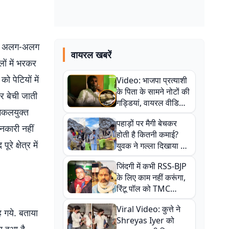
समें अलग-अलग
वायरल खबरें
ं में भरकर
 पेटियों में
Video: भाजपा प्रत्याशी
के पिता के सामने नोटों की
र बेची जाती
गड्डियां, वायरल वीडियो
मिकलयुक्त
से राजनीति में उबाल,
पहाड़ों पर मैगी बेचकर
अजित महतो बोले- TMC
नकारी नहीं
होती है कितनी कमाई?
की गंदी चाल
े क्षेत्र में
युवक ने गल्ला दिखाया तो
नौकरी वालों के खड़े हो गए
जिंदगी में कभी RSS-BJP
कान
के लिए काम नहीं करूंगा,
रिंटू पॉल को TMC
ऑफिस में ले जाकर पीटा,
Viral Video: कुत्ते ने
Video वायरल
ह गये. बताया
Shreyas Iyer को