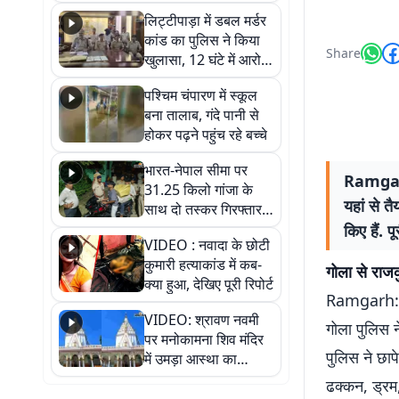
हुआ भव्य श्रृंगार
लिट्टीपाड़ा में डबल मर्डर
कांड का पुलिस ने किया
Share
खुलासा, 12 घंटे में आरोपी
गिरफ्तार
पश्चिम चंपारण में स्कूल
बना तालाब, गंदे पानी से
होकर पढ़ने पहुंच रहे बच्चे
भारत-नेपाल सीमा पर
Ramgarh: 
31.25 किलो गांजा के
यहां से त
साथ दो तस्कर गिरफ्तार,
नेपाली नंबर की बाइक
किए हैं. पू
VIDEO : नवादा के छोटी
जब्त
कुमारी हत्याकांड में कब-
गोला से राजक
क्या हुआ, देखिए पूरी रिपोर्ट
Ramgarh: रा
VIDEO: श्रावण नवमी
गोला पुलिस न
पर मनोकामना शिव मंदिर
पुलिस ने छाप
में उमड़ा आस्था का
सैलाब, हर-हर महादेव के
ढक्कन, ड्रम,
जयघोष से गूंजा परिसर