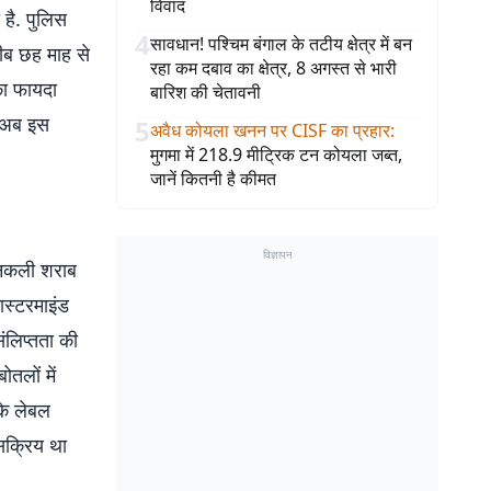
विवाद
है. पुलिस
4
सावधान! पश्चिम बंगाल के तटीय क्षेत्र में बन
रीब छह माह से
रहा कम दबाव का क्षेत्र, 8 अगस्त से भारी
 का फायदा
बारिश की चेतावनी
स अब इस
5
अवैध कोयला खनन पर CISF का प्रहार
:
मुगमा में 218.9 मीट्रिक टन कोयला जब्त,
जानें कितनी है कीमत
विज्ञापन
 नकली शराब
ास्टरमाइंड
संलिप्तता की
तलों में
 के लेबल
सक्रिय था