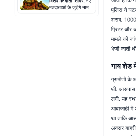
जाता है कि गो
विशेष मतदाता शिविर, नए
मतदाताओं के जुड़ेंगे नाम
पुलिस ने घट
शराब, 1000 
प्रिंटर और अ
मामले की जा
भेजी जाती थ
गाय शेड म
ग्रामीणों के
थी. आसपास क
लगी. यह स्था
आवाजाही में
था ताकि आसा
अक्सर बाहरी