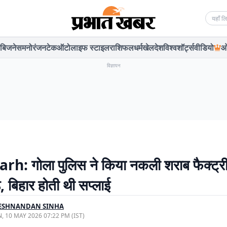
Searc
बिजनेस
मनोरंजन
टेक
ऑटो
लाइफ स्टाइल
राशिफल
धर्म
खेल
देश
विश्व
शॉर्ट्स
वीडियो
ओ
विज्ञापन
: गोला पुलिस ने किया नकली शराब फैक्ट्र
, बिहार होती थी सप्लाई
ESHNANDAN SINHA
, 10 MAY 2026 07:22 PM (IST)