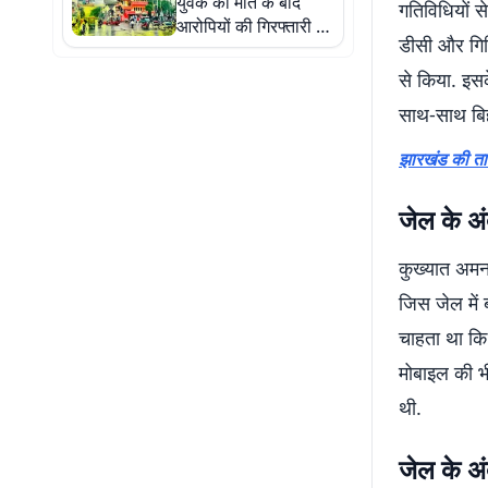
युवक की मौत के बाद
गतिविधियों स
आरोपियों की गिरफ्तारी के
डीसी और गिर
लिए पुलिस की छापेमारी
तेज
से किया. इस
साथ-साथ बिह
झारखंड की ताजा
जेल के अ
कुख्यात अमन 
जिस जेल में 
चाहता था कि 
मोबाइल की भी
थी.
जेल के अं