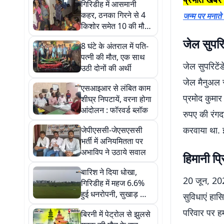
गिरिडीह में आसमानी
कहर, ठनका गिरने से 4
जन्म पर मनाते ह
किशोर समेत 10 की मौत,
9 घायल
जेल सुपरि
8 घंटे के अंतराल में पति-
पत्नी की मौत, एक साथ
जेल सुपरिटें
उठी दोनों की अर्थी
जेल मैनुअल स
एसआइआर से लंबित काम
प्रमोद कुमार
शीघ्र निपटायें, वरना होगा
आंदोलन : फॉरवर्ड ब्लॉक
रुपए की रंग
करवाया था. इ
जेपीएससी-जेएसएससी
भर्ती में अनियमितता पर
अभाविप ने उठाये सवाल
हिमानी प्
बारिश ने दिया धोखा,
20 जून, 202
गिरिडीह में महज 6.6%
हुई धनरोपनी, सुखाड़ का
सुविधाएं हास
खतरा
परिवार पर ह
बिरनी में पेट्रोल से झुलसे