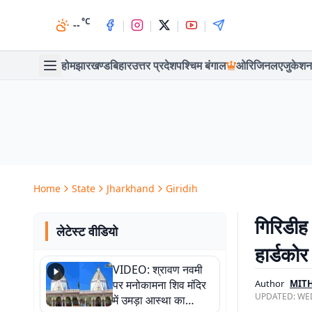
°C
|
|
|
|
--
होम
झारखण्ड
बिहार
उत्तर प्रदेश
पश्चिम बंगाल
ओरिजिनल
एजुकेशन
Home
State
Jharkhand
Giridih
गिरिडीह 
लेटेस्ट वीडियो
हार्डको
VIDEO: श्रावण नवमी
पर मनोकामना शिव मंदिर
Author
MITH
UPDATED:
WED
में उमड़ा आस्था का