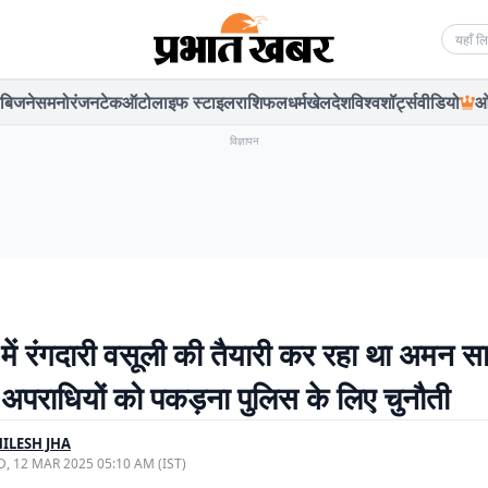
Searc
बिजनेस
मनोरंजन
टेक
ऑटो
लाइफ स्टाइल
राशिफल
धर्म
खेल
देश
विश्व
शॉर्ट्स
वीडियो
ओ
विज्ञापन
में रंगदारी वसूली की तैयारी कर रहा था अमन स
र अपराधियों को पकड़ना पुलिस के लिए चुनौती
ILESH JHA
, 12 MAR 2025 05:10 AM (IST)