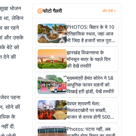
 सूखा भोजन
फोटो गैलरी
और देखें
ता था, लेकिन
PHOTOS: बिहार के ये 10
ांव का रहने
ऐतिहासिक स्थल, जहां आज
 मां और उसके
भी जिंदा है हजारों साल पुराना
के बेटे को
इतिहास, एक बार जरूर घूमिए
झारखंड विधानसभा के
 देने की
मॉनसून सत्र के पहले दिन
की देखें तस्वीरें
मुख्यमंत्री हेमंत सोरेन ने 58
आधुनिक फायर वाहनों को
दिखाई हरी झंडी, देखें तस्वीरें
 जेवर पहना
देवघर श्रावणी मेला:
न, सोने की
मिलावटखोरों पर सख्ती,
 अधिक के
बाजार से वापस होगी 500
किलो संदिग्ध खाद्य सामग्री,
नहीं दी.
Photos: पटना नहीं, अब
देखें तस्वीरें
राजगीर होगा बिहार का रणजी