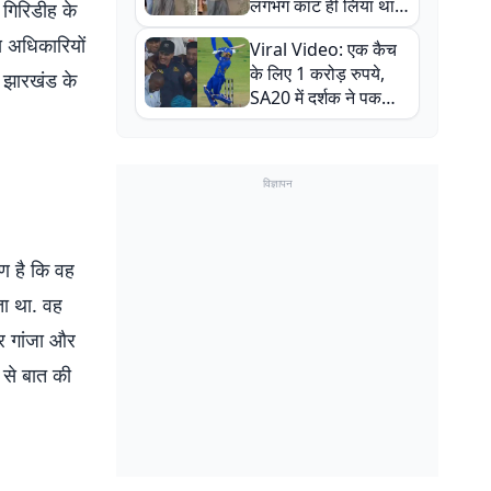
लगभग काट ही लिया था,
 गिरिडीह के
न्यूजीलैंड सीरीज से पहले
य अधिकारियों
Viral Video: एक कैच
बाल-बाल बचे
के लिए 1 करोड़ रुपये,
ह झारखंड के
SA20 में दर्शक ने पकड़ा
एक हाथ से गजब का कैच
विज्ञापन
रण है कि वह
ता था. वह
दर गांजा और
 से बात की