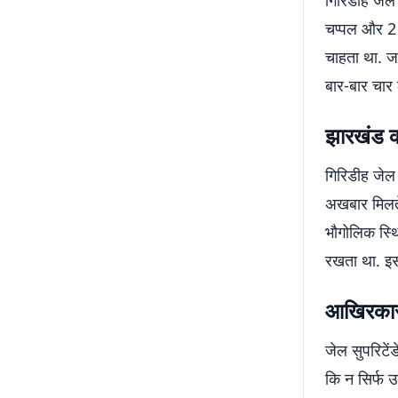
गिरिडीह जेल 
चप्पल और 2 ब
चाहता था. ज
बार-बार चार 
झारखंड क
गिरिडीह जेल 
अखबार मिलते
भौगोलिक स्थि
रखता था. इस
आखिरकार 
जेल सुपरिटें
कि न सिर्फ उ