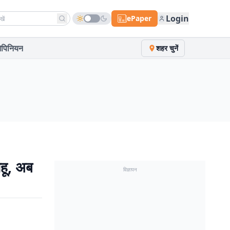
h news
Login
ePaper
पिनियन
शहर चुनें
ाहू, अब
विज्ञापन