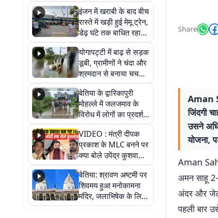
सैलाब, हर-हर महादेव के
इंजन में खराबी के बाद बीच
जयघोष से गूंजा परिसर
रास्ते में खड़ी हुई मेमू ट्रेन,
Share
डेढ़ घंटे तक बाधित रहा
आवागमन
योगापट्टी में बाढ़ से सड़क
डूबी, ग्रामीणों ने चंदा और
श्रमदान से बनाया चचरी
पुल
बेतिया के द्वारिकापुरी
Aman Sa
मोहल्ले में जलजमाव के
जिंदगी च
विरोध में लोगों का प्रदर्शन,
स्थायी समाधान की मांग
उसने अधि
VIDEO : मंत्री दीपक
योजना, पढ़
प्रकाश के MLC बनने पर
क्या बोले उपेंद्र कुशवाहा,
Aman Sa
सुनिए
बेतिया: श्रावण अष्टमी पर
अमन साहू 2-2
शिवमय हुआ मनोकामना
अंदर और जेल 
मंदिर, जलाभिषेक के लिए
लगी लंबी कतारें
पहली बार उस