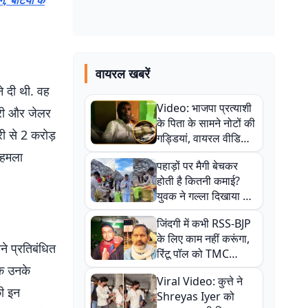
, बेटियों के
वायरल खबरें
े दी थी. वह
Video: भाजपा प्रत्याशी
ौधरी और जेलर
के पिता के सामने नोटों की
ी से 2 करोड़
गड्डियां, वायरल वीडियो
से राजनीति में उबाल,
 हमला
पहाड़ों पर मैगी बेचकर
अजित महतो बोले- TMC
होती है कितनी कमाई?
की गंदी चाल
युवक ने गल्ला दिखाया तो
नौकरी वालों के खड़े हो गए
जिंदगी में कभी RSS-BJP
कान
के लिए काम नहीं करूंगा,
े प्रतिबंधित
रिंटू पॉल को TMC
ऑफिस में ले जाकर पीटा,
कि उनके
Viral Video: कुत्ते ने
Video वायरल
ी इन
Shreyas Iyer को