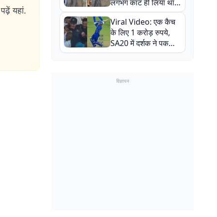
लगभग काट ही लिया था,
ढ़ें यहां.
न्यूजीलैंड सीरीज से पहले
Viral Video: एक कैच
बाल-बाल बचे
के लिए 1 करोड़ रुपये,
SA20 में दर्शक ने पकड़ा
एक हाथ से गजब का कैच
विज्ञापन