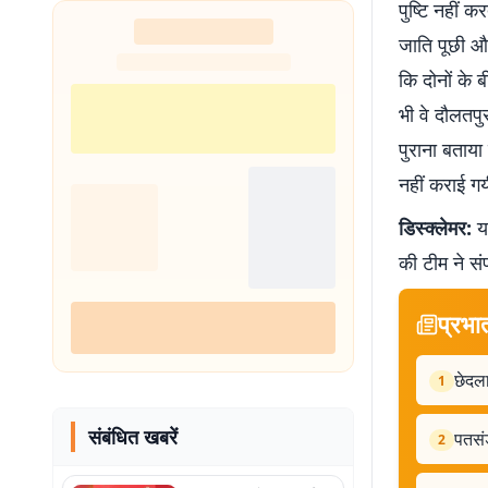
पुष्टि नहीं 
नहीं थी हिम्मत
जाति पूछी औ
कि दोनों के 
भी वे दौलतपु
पुराना बताया
नहीं कराई गय
डिस्क्लेमर:
यह
की टीम ने सं
प्रभा
छेदला
1
संबंधित खबरें
पतसंड
2