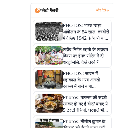
फोटो गैलरी
और देखें
PHOTOS: भारत छोड़ो
आंदोलन के 84 साल, तस्वीरों
में देखिए 1942 के ‘करो या
मरो’ आंदोलन की कहानी
शहीद निर्मल महतो के शहादत
दिवस पर हेमंत सोरेन ने दी
श्रद्धांजलि, देखें तस्वीरें
PHOTOS : सावन में
महाकाल के भस्म आरती
स्वरूप में सजे बाबा
औघड़दानी, तस्वीरों में करें
Photos: मशरूम की सब्जी
अद्भुत दर्शन
खाकर हो गए हैं बोर? बनाएं ये
5 टेस्टी रेसिपी, घरवाले भी
मांगेंगे बार-बार
Photos: नीतीश कुमार के
'विजन' को कैसी नजर लगी,