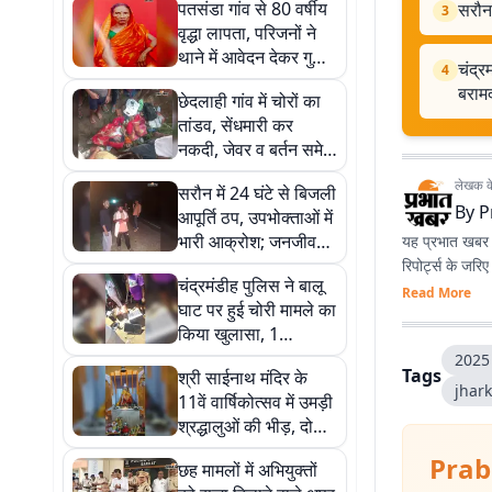
पतसंडा गांव से 80 वर्षीय
सरौन 
3
वृद्धा लापता, परिजनों ने
थाने में आवेदन देकर गुहार
चंद्र
4
लगाई
बराम
छेदलाही गांव में चोरों का
तांडव, सेंधमारी कर
नकदी, जेवर व बर्तन समेत
लाखों की संपत्ति चुराई
लेखक के 
सरौन में 24 घंटे से बिजली
By
P
आपूर्ति ठप, उपभोक्ताओं में
भारी आक्रोश; जनजीवन
यह प्रभात खबर क
हुआ अस्त-व्यस्त
रिपोर्ट्स के जरि
चंद्रमंडीह पुलिस ने बालू
Read More
घाट पर हुई चोरी मामले का
किया खुलासा, 1
गिरफ्तार; चोरी के सामान
2025 
Tags
श्री साईनाथ मंदिर के
बरामद
jhar
11वें वार्षिकोत्सव में उमड़ी
श्रद्धालुओं की भीड़, दो
दिवसीय आयोजन में होंगे
Prab
छह मामलों में अभियुक्तों
धार्मिक अनुष्ठान