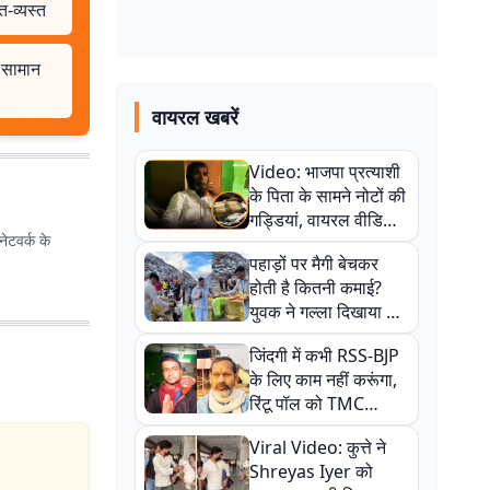
त-व्यस्त
े सामान
वायरल खबरें
Video: भाजपा प्रत्याशी
के पिता के सामने नोटों की
गड्डियां, वायरल वीडियो
ेटवर्क के
से राजनीति में उबाल,
पहाड़ों पर मैगी बेचकर
अजित महतो बोले- TMC
होती है कितनी कमाई?
की गंदी चाल
युवक ने गल्ला दिखाया तो
नौकरी वालों के खड़े हो गए
जिंदगी में कभी RSS-BJP
कान
के लिए काम नहीं करूंगा,
रिंटू पॉल को TMC
ऑफिस में ले जाकर पीटा,
Viral Video: कुत्ते ने
Video वायरल
Shreyas Iyer को