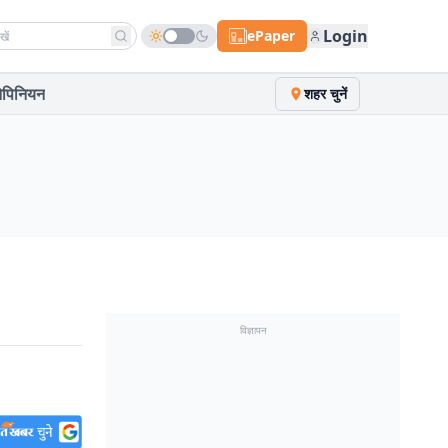
h news
Login
ePaper
पिनियन
शहर चुनें
विज्ञापन