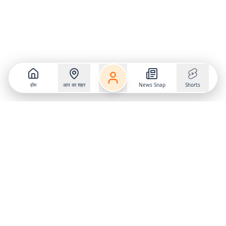
होम
आप का शहर
News Snap
Shorts
Follow us on
X
Download Mobile App