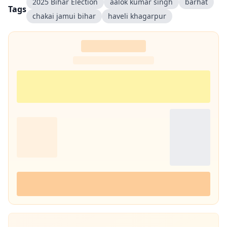
2025 Bihar Election
aalok kumar singh
barhat
Tags
chakai jamui bihar
haveli khagarpur