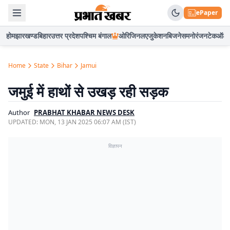
ePaper
होम
झारखण्ड
बिहार
उत्तर प्रदेश
पश्चिम बंगाल
ओरिजिनल
एजुकेशन
बिजनेस
मनोरंजन
टेक
ऑटो
Home
State
Bihar
Jamui
जमुई में हाथों से उखड़ रही सड़क
Author
PRABHAT KHABAR NEWS DESK
UPDATED:
MON, 13 JAN 2025 06:07 AM (IST)
विज्ञापन