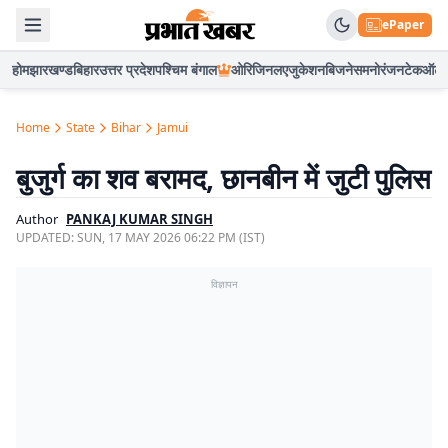
ePaper
होम
झारखण्ड
बिहार
उत्तर प्रदेश
पश्चिम बंगाल
ओरिजिनल
एजुकेशन
बिजनेस
मनोरंजन
टेक
ऑटो
Home
State
Bihar
Jamui
बुजुर्ग का शव बरामद, छानबीन में जुटी पुलिस
Author
PANKAJ KUMAR SINGH
UPDATED:
SUN, 17 MAY 2026 06:22 PM (IST)
विज्ञापन