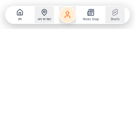
होम
आप का शहर
News Snap
Shorts
Follow us on
X
Download Mobile App
State
›
Jharkhand
›
Hindi News
Gumla News
Bihar News
Dumka News