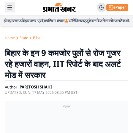
ePaper
होम
झारखण्ड
बिहार
उत्तर प्रदेश
पश्चिम बंगाल
ओरिजिनल
एजुकेशन
बिजनेस
मनोरंजन
टेक
ऑटो
Home
State
Bihar
बिहार के इन 9 कमजोर पुलों से रोज गुजर
रहे हजारों वाहन, IIT रिपोर्ट के बाद अलर्ट
मोड में सरकार
Author
PARITOSH SHAHI
UPDATED:
SUN, 17 MAY 2026 08:55 PM (IST)
विज्ञापन