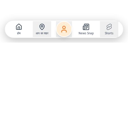
होम
आप का शहर
News Snap
Shorts
Follow us on
X
Download Mobile App
State
›
Jharkhand
›