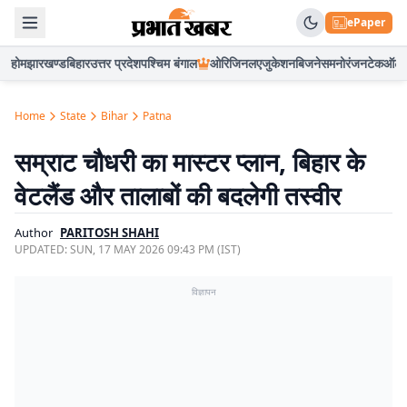
ePaper
होम
झारखण्ड
बिहार
उत्तर प्रदेश
पश्चिम बंगाल
ओरिजिनल
एजुकेशन
बिजनेस
मनोरंजन
टेक
ऑटो
Home
State
Bihar
Patna
सम्राट चौधरी का मास्टर प्लान, बिहार के
वेटलैंड और तालाबों की बदलेगी तस्वीर
Author
PARITOSH SHAHI
UPDATED:
SUN, 17 MAY 2026 09:43 PM (IST)
विज्ञापन