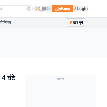
h news
Login
ePaper
पिनियन
शहर चुनें
 4 घंटे
विज्ञापन