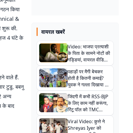
ा गठन किया
echnical &
 शुरू की.
वायरल खबरें
हज 4 घंटे के
Video: भाजपा प्रत्याशी
के पिता के सामने नोटों की
गड्डियां, वायरल वीडियो
से राजनीति में उबाल,
पहाड़ों पर मैगी बेचकर
अजित महतो बोले- TMC
े वाले हैं.
होती है कितनी कमाई?
की गंदी चाल
युवक ने गल्ला दिखाया तो
ार टुडु, बबनु
नौकरी वालों के खड़े हो गए
 2 अन्य
जिंदगी में कभी RSS-BJP
कान
के लिए काम नहीं करूंगा,
च के बाद
रिंटू पॉल को TMC
ऑफिस में ले जाकर पीटा,
Viral Video: कुत्ते ने
Video वायरल
Shreyas Iyer को