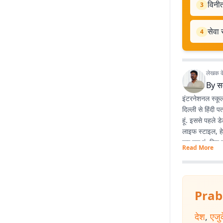
विनीत
3
सेवा 
4
लेखक के 
By
स
इंटरनेशनल स्कूल
दिल्ली से हिंदी 
हूं. इससे पहले 
लाइफ स्टाइल, हे
कर रहा हूं. फिर 
Read More
Prab
देश
,
एजु