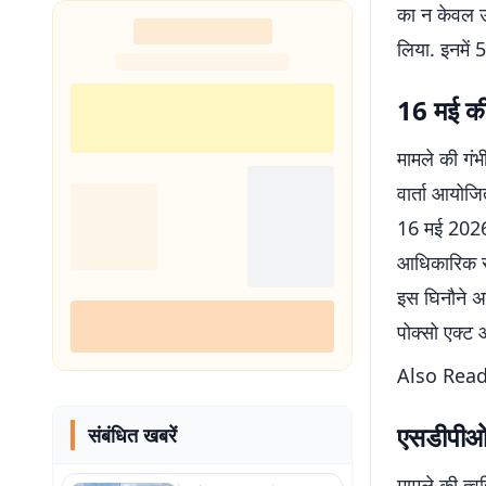
का न केवल उद
लिया. इनमें 
16 मई की
मामले की गंभ
वार्ता आयोज
16 मई 2026 
आधिकारिक सू
इस घिनौने अप
पोक्सो एक्ट
Also Rea
एसडीपीओ क
संबंधित खबरें
मामले की त्