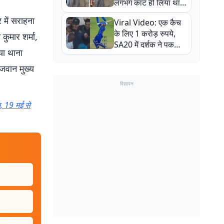
लगभग काट ही लिया था,
न्यूजीलैंड सीरीज से पहले
 में सराहना
Viral Video: एक कैच
बाल-बाल बचे
के लिए 1 करोड़ रुपये,
कुमार शर्मा,
SA20 में दर्शक ने पकड़ा
या थाना
एक हाथ से गजब का कैच
जवान मुख्य
विज्ञापन
, 19 मई से