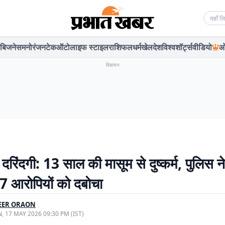
Searc
बिजनेस
मनोरंजन
टेक
ऑटो
लाइफ स्टाइल
राशिफल
धर्म
खेल
देश
विश्व
शॉर्ट्स
वीडियो
ओ
विज्ञापन
ें दरिंदगी: 13 साल की मासूम से दुष्कर्म, पुलिस ने
 7 आरोपियों को दबोचा
EER ORAON
, 17 MAY 2026 09:30 PM (IST)