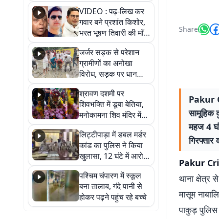
आखिर कब आएगी बहाली?
VIDEO : पढ़-लिख कर
देखें वीडियो
गवार बने प्रशांत किशोर,
Share
भरत भूषण तिवारी की माँ ने
कहा नहीं थी उम्मीद, बेटा
जर्जर सड़क से परेशान
था तो किसी को बोलने की
ग्रामीणों का अनोखा
नहीं थी हिम्मत
विरोध, सड़क पर धान
रोपकर और खाद डालकर
श्रावण दशमी पर
जताया आक्रोश
Pakur Cr
शिवभक्ति में डूबा बेतिया,
सामूहिक द
मनोकामना शिव मंदिर में
हुआ भव्य श्रृंगार
महज 4 घं
लिट्टीपाड़ा में डबल मर्डर
गिरफ्तार व
कांड का पुलिस ने किया
खुलासा, 12 घंटे में आरोपी
Pakur Crim
गिरफ्तार
पश्चिम चंपारण में स्कूल
थाना क्षेत्र
बना तालाब, गंदे पानी से
मासूम नाबालि
होकर पढ़ने पहुंच रहे बच्चे
पाकुड़ पुलिस