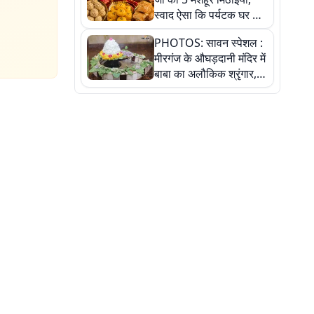
स्वाद ऐसा कि पर्यटक घर ले
जाना नहीं भूलते, तस्वीरों में
PHOTOS: सावन स्पेशल :
देखें
मीरगंज के औघड़दानी मंदिर में
बाबा का अलौकिक श्रृंगार,
तस्वीरों में देखें महादेव के कई
मनमोहक स्वरूप