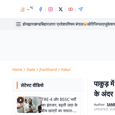
°C
|
|
|
|
--
होम
झारखण्ड
बिहार
उत्तर प्रदेश
पश्चिम बंगाल
ओरिजिनल
एजुकेशन
Home
State
Jharkhand
Pakur
पाकुड़ म
लेटेस्ट वीडियो
के अंदर
TRE-4 और BSSC भर्ती
का इंतजार, बढ़ती उम्र के
Author
SAM
UPDATED:
SUN
बीच छात्रों का सवाल-