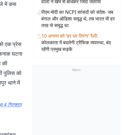
वालों ने खंभे से बांधकर जिंदा जलाया
जे में कस
4
पीएम मोदी का NCPI सांसदों को संदेश- जब
बंगाल और ओडिशा समृद्ध थे, तब भारत भी हर
तरह से समृद्ध था
5
10 अगस्त को ‘हर घर तिरंगा’ रैली
:
कोलकाता में बदलेगी ट्रैफिक व्यवस्था, बंद
को एक प्रेस
रहेंगी प्रमुख सड़कें
खौफनाक घटना
ा की
विज्ञापन
ी पुलिस को
र थाने में
ाथ 4 गिरफ्तार
 अनुमंडल