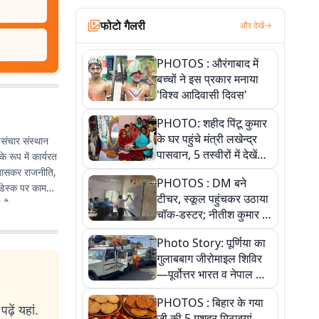
फोटो गैलरी
और देखें
PHOTOS : औरंगाबाद में
बच्चों ने इस प्रकार मनाया
'विश्व आदिवासी दिवस'
PHOTO: शहीद पिंटू कुमार
के घर पहुंचे मंत्री लखेन्द्र
संचार संस्थान
पासवान, 5 तस्वीरों में देखें
 रूप में कार्यरत
उस भावुक पल की पूरी
े खासकर राजनीति,
PHOTOS : DM बने
कहानी
 डेस्क पर काम
टीचर, स्कूल पहुंचकर उठाया
 है.
चॉक-डस्टर; नीतीश कुमार के
इस चहेते अधिकारी को
Photo Story: पूर्णिया का
जानिए
गुलाबबाग जीरोमाइल शिविर
—पूर्वोत्तर भारत व नेपाल के
कांवरियों का प्रमुख सेवा धाम
PHOTOS : बिहार के गया
ढ़ें यहां.
जी की 5 मशहूर मिठाइयां,