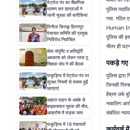
पेट्रोल पंप का शैक्षणिक
भ्रमण कर छात्राओं ने
पुलिस पदाधि
जानी सुरक्षा की बारीकियां
गया. गठित ए
विनीता किस्कू हिरणपुर
Human Intel
पंचायत समिति की प्रमुख
पुलिस की इस
निर्विरोध निर्वाचित
भीतर ही घटना
सेवा संपुष्टि व क्षतिपूर्ति
अवकाश को लेकर प्लस टू
पकड़े गए
शिक्षक संघ ने की बैठक
पुलिस द्वारा 
पाकुड़िया में पेट्रोल पंप पर
सुरक्षा नियमों से रूबरू हुईं
जिनकी गिरफ्त
छात्राएं
हेंब्रम उर्फ 
अज्ञात वाहन के धक्के से
नाबालिग आरोप
बाइकसवार युवक की मौत,
संबंधित न्या
आक्रोश में सड़क जाम
पाकुड़िया में 18 पंचायतों
कार्रवाई 