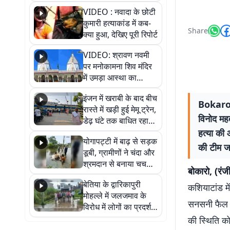
नेपाली नंबर की बाइक
VIDEO : नवादा के छोटी
जब्त
कुमारी हत्याकांड में कब-
Share
क्या हुआ, देखिए पूरी रिपोर्ट
VIDEO: श्रावण नवमी
पर मनोकामना शिव मंदिर
में उमड़ा आस्था का
सैलाब, हर-हर महादेव के
इंजन में खराबी के बाद बीच
जयघोष से गूंजा परिसर
Bokaro C
रास्ते में खड़ी हुई मेमू ट्रेन,
विनोद महत
डेढ़ घंटे तक बाधित रहा
आवागमन
हत्या की 
योगापट्टी में बाढ़ से सड़क
की टीम जांच
डूबी, ग्रामीणों ने चंदा और
श्रमदान से बनाया चचरी
बोकारो, (रंज
पुल
बेतिया के द्वारिकापुरी
कशियाटांड मे
मोहल्ले में जलजमाव के
सनसनी फैल ग
विरोध में लोगों का प्रदर्शन,
स्थायी समाधान की मांग
की स्थिति को