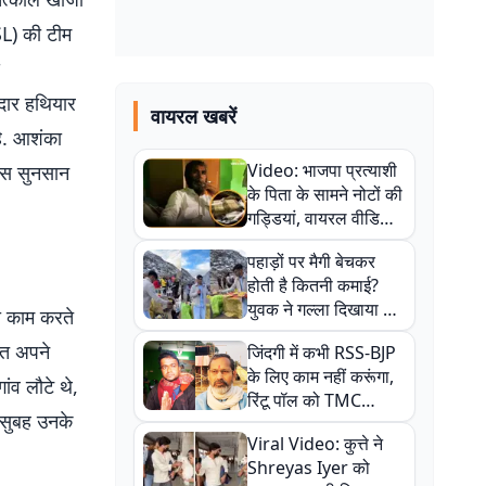
SL) की टीम
दार हथियार
वायरल खबरें
है. आशंका
Video: भाजपा प्रत्याशी
 इस सुनसान
के पिता के सामने नोटों की
गड्डियां, वायरल वीडियो
से राजनीति में उबाल,
पहाड़ों पर मैगी बेचकर
अजित महतो बोले- TMC
होती है कितनी कमाई?
की गंदी चाल
युवक ने गल्ला दिखाया तो
ा काम करते
नौकरी वालों के खड़े हो गए
ित अपने
जिंदगी में कभी RSS-BJP
कान
के लिए काम नहीं करूंगा,
ंव लौटे थे,
रिंटू पॉल को TMC
 सुबह उनके
ऑफिस में ले जाकर पीटा,
Viral Video: कुत्ते ने
Video वायरल
Shreyas Iyer को