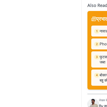
Also Rea
प्रभा
नावाड
1
Phot
2
फुटक
3
जब्त
बोकार
4
बहू क
लेखक के 
By
स