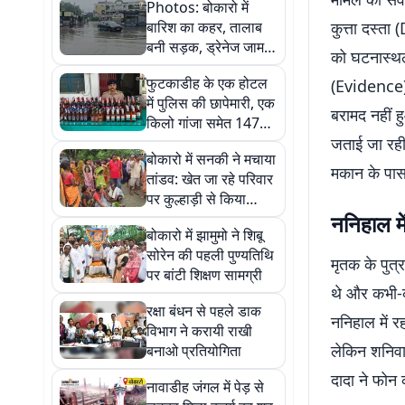
Photos: बोकारो में
बारिश का कहर, तालाब
कुत्ता दस्ता
बनी सड़क, ड्रेनेज जाम
को घटनास्थल 
होने पर भड़के लोग
फुटकाडीह के एक होटल
(Evidence) 
में पुलिस की छापेमारी, एक
बरामद नहीं ह
किलो गांजा समेत 147
बोतल अवैध शराब जब्त
जताई जा रही 
बोकारो में सनकी ने मचाया
मकान के पास
तांडव: खेत जा रहे परिवार
पर कुल्हाड़ी से किया
हमला, सास-ससुर और बहू
ननिहाल मे
बोकारो में झामुमो ने शिबू
की मौत
सोरेन की पहली पुण्यतिथि
मृतक के पुत
पर बांटी शिक्षण सामग्री
थे और कभी-क
रक्षा बंधन से पहले डाक
ननिहाल में र
विभाग ने करायी राखी
लेकिन शनिवा
बनाओ प्रतियोगिता
दादा ने फोन
नावाडीह जंगल में पेड़ से