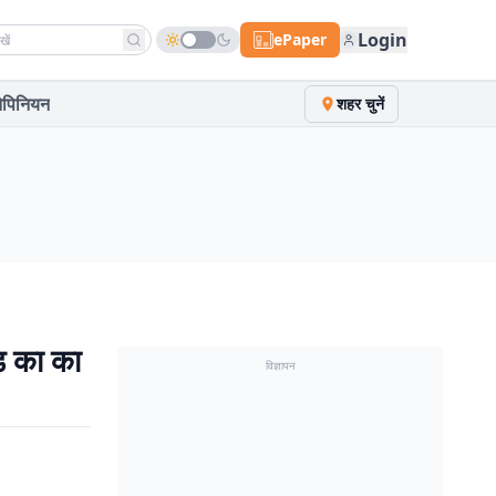
h news
Login
ePaper
पिनियन
शहर चुनें
ड़ का का
विज्ञापन