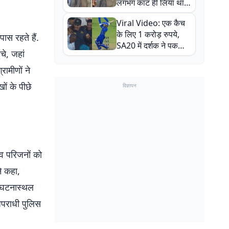
लगभग काट ही लिया था,
न्यूजीलैंड सीरीज से पहले
Viral Video: एक कैच
बाल-बाल बचे
के लिए 1 करोड़ रुपये,
ास रहते हैं.
SA20 में दर्शक ने पकड़ा
चे, जहां
एक हाथ से गजब का कैच
रामीणों ने
ों के पीछे
विज्ञापन
शव परिजनों को
ने कहा,
. घटनास्थल
 अपराधी पुलिस