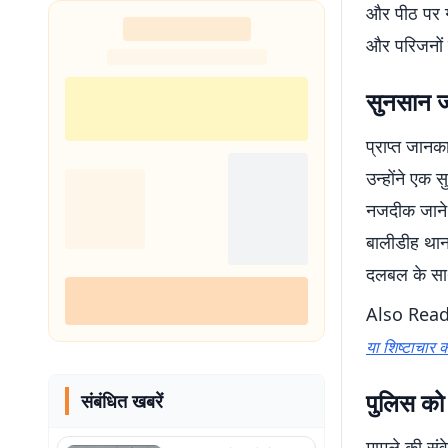
और पीठ पर गं
और परिजनों म
सुनसान ज
प्राप्त जान
उन्होंने एक 
नजदीक जाने 
बालीडीह थाना
दलबल के साथ 
Also Rea
या शिष्टाचार 
पुलिस को 
संबंधित खबरें
मामले की संव