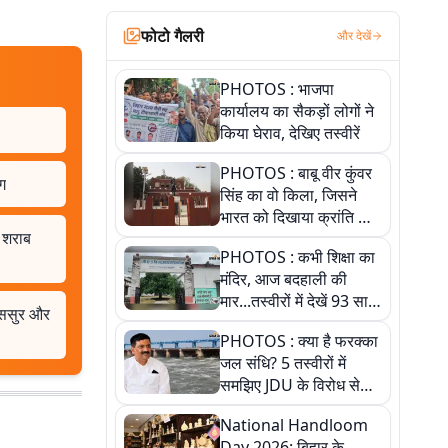
फोटो गैलरी
और देखें
PHOTOS : भाजपा
कार्यालय का सैकड़ों लोगों ने
किया घेराव, देखिए तस्वीरें
PHOTOS : बाबू वीर कुंवर
ग
सिंह का वो किला, जिसने
भारत को दिखाया क्रांति का
 शराब
रास्ता: तस्वीरों में देखिए
PHOTOS : कभी शिक्षा का
मंदिर, आज बदहाली की
मार...तस्वीरों में देखें 93 साल
स-ससुर और
पुराने इस हाई स्कूल की
PHOTOS : क्या है फरक्का
हकीकत
जल संधि? 5 तस्वीरों में
समझिए JDU के विरोध से
लेकर बिहार पर असर तक
National Handloom
पूरी कहानी
Day 2026: बिहार के