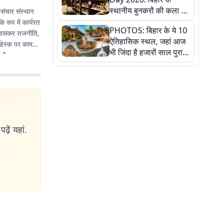
स्थानीय बुनकरों की कला को
संचार संस्थान
सलाम, तस्वीरों में देखें
 रूप में कार्यरत
PHOTOS: बिहार के ये 10
हस्तकरघा की समृद्ध परंपरा
े खासकर राजनीति,
ऐतिहासिक स्थल, जहां आज
 डेस्क पर काम
भी जिंदा है हजारों साल पुराना
 है.
इतिहास, एक बार जरूर घूमिए
ढ़ें यहां.