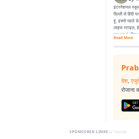
इंटरनेशनल स्कूल
दिल्ली से हिंदी 
हूं. इससे पहले 
लाइफ स्टाइल, हे
कर रहा हूं. फिर 
Read More
Prab
देश
,
एजु
रोजाना की
SPONSORED LINKS
by Taboola