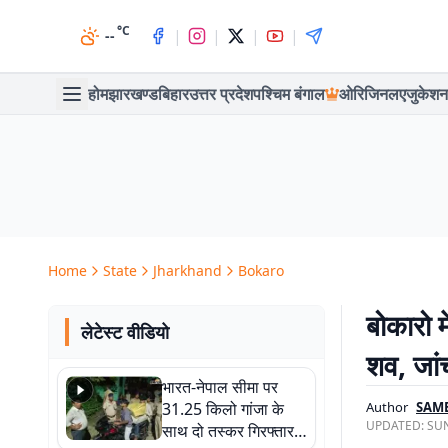
°C
|
|
|
|
--
होम
झारखण्ड
बिहार
उत्तर प्रदेश
पश्चिम बंगाल
ओरिजिनल
एजुकेशन
Home
State
Jharkhand
Bokaro
बोकारो म
लेटेस्ट वीडियो
शव, जांच
भारत-नेपाल सीमा पर
31.25 किलो गांजा के
Author
SAM
UPDATED:
SUN
साथ दो तस्कर गिरफ्तार,