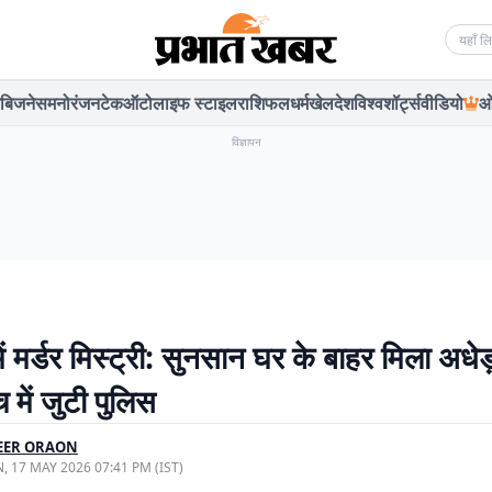
Searc
बिजनेस
मनोरंजन
टेक
ऑटो
लाइफ स्टाइल
राशिफल
धर्म
खेल
देश
विश्व
शॉर्ट्स
वीडियो
ओ
विज्ञापन
ें मर्डर मिस्ट्री: सुनसान घर के बाहर मिला अधे
 में जुटी पुलिस
EER ORAON
, 17 MAY 2026 07:41 PM (IST)