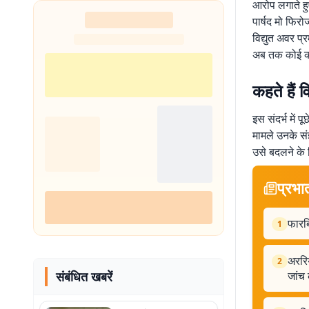
आरोप लगाते हुए
पार्षद मो फिर
विद्युत अवर 
अब तक कोई कार
कहते हैं वि
इस संदर्भ में 
मामले उनके संज
उसे बदलने के द
प्रभा
फारब
1
अररिय
2
संबंधित खबरें
जांच 