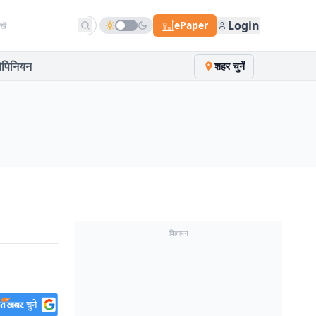
h news
Login
ePaper
पिनियन
शहर चुनें
विज्ञापन