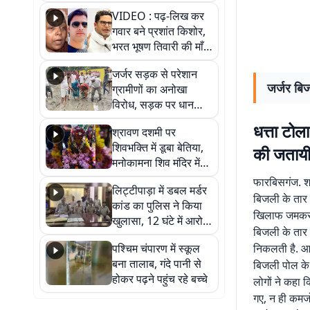
आखिर कब आएगी बहाली?
VIDEO : पढ़-लिख कर
देखें वीडियो
गवार बने प्रशांत किशोर,
भरत भूषण तिवारी की माँ ने
कहा नहीं थी उम्मीद, बेटा
जर्जर सड़क से परेशान
था तो किसी को बोलने की
जर्जर बिज
ग्रामीणों का अनोखा
नहीं थी हिम्मत
विरोध, सड़क पर धान
रोपकर और खाद डालकर
धत्ता टोल
श्रावण दशमी पर
जताया आक्रोश
शिवभक्ति में डूबा बेतिया,
की जताय
मनोकामना शिव मंदिर में
हुआ भव्य श्रृंगार
फारबिसगंज. शहर
लिट्टीपाड़ा में डबल मर्डर
बिजली के तार 
कांड का पुलिस ने किया
खिलाफ जमकर प्
खुलासा, 12 घंटे में आरोपी
बिजली के तार 
गिरफ्तार
पश्चिम चंपारण में स्कूल
निकलती है. आ
बना तालाब, गंदे पानी से
बिजली पोल के ग
होकर पढ़ने पहुंच रहे बच्चे
लोगों ने कहा 
गए, न ही कमजो