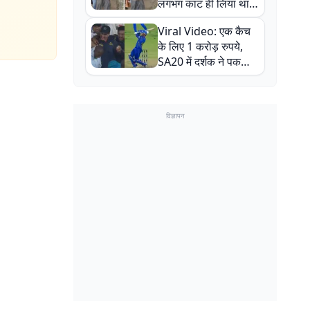
लगभग काट ही लिया था,
न्यूजीलैंड सीरीज से पहले
Viral Video: एक कैच
बाल-बाल बचे
के लिए 1 करोड़ रुपये,
SA20 में दर्शक ने पकड़ा
एक हाथ से गजब का कैच
विज्ञापन