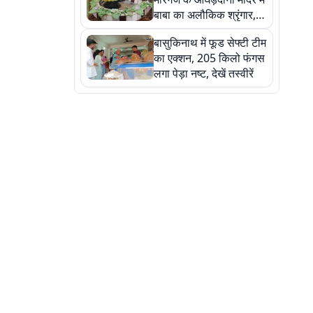
बाबा का अलौकिक श्रृंगार,
तस्वीरों में देखें महादेव के कई
बासुकिनाथ में फूड सेफ्टी टीम
मनमोहक स्वरूप
का एक्शन, 205 किलो फंगस
लगा पेड़ा नष्ट, देखें तस्वीरें