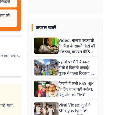
हरियाली
राहत की
वायरल खबरें
Video: भाजपा प्रत्याशी
के पिता के सामने नोटों की
गड्डियां, वायरल वीडियो
िक सरोकार, अपराध,
से राजनीति में उबाल,
पहाड़ों पर मैगी बेचकर
अजित महतो बोले- TMC
होती है कितनी कमाई?
की गंदी चाल
युवक ने गल्ला दिखाया तो
नौकरी वालों के खड़े हो गए
जिंदगी में कभी RSS-BJP
कान
के लिए काम नहीं करूंगा,
रिंटू पॉल को TMC
ऑफिस में ले जाकर पीटा,
ढ़ें यहां.
Viral Video: कुत्ते ने
Video वायरल
Shreyas Iyer को