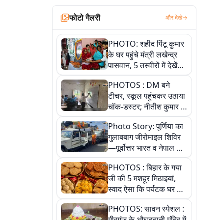
फोटो गैलरी
और देखें
PHOTO: शहीद पिंटू कुमार
के घर पहुंचे मंत्री लखेन्द्र
पासवान, 5 तस्वीरों में देखें
उस भावुक पल की पूरी
PHOTOS : DM बने
कहानी
टीचर, स्कूल पहुंचकर उठाया
चॉक-डस्टर; नीतीश कुमार के
इस चहेते अधिकारी को
Photo Story: पूर्णिया का
जानिए
गुलाबबाग जीरोमाइल शिविर
—पूर्वोत्तर भारत व नेपाल के
कांवरियों का प्रमुख सेवा धाम
PHOTOS : बिहार के गया
जी की 5 मशहूर मिठाइयां,
स्वाद ऐसा कि पर्यटक घर ले
जाना नहीं भूलते, तस्वीरों में
PHOTOS: सावन स्पेशल :
देखें
मीरगंज के औघड़दानी मंदिर में