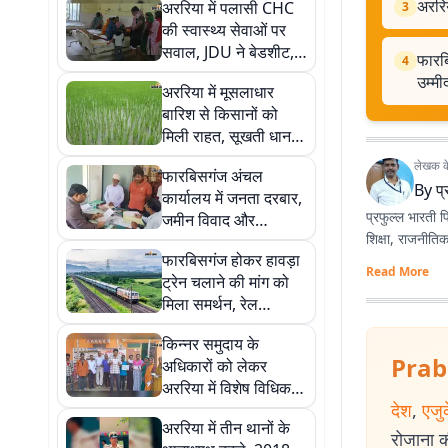
अररिय
अररिया में पलासी CHC
3
की स्वास्थ्य सेवाओं पर
सवाल, JDU ने बेडशीट,
फारबि
4
दवा और व्यवस्था की जांच
उम्मी
अररिया में मूसलाधार
की मांग उठाई
बारिश से किसानों को
मिली राहत, सूखती धान
की फसल में लौटी
लेखक के 
फारबिसगंज अंचल
हरियाली
By
प्
कार्यालय में जनता दरबार,
प्रफुल्ल भारती प
जमीन विवाद और
शिक्षा, राजनीतिक 
अतिक्रमण मामलों की
फारबिसगंज होकर हावड़ा
सुनवाई
Read More
ट्रेन चलाने की मांग को
मिला समर्थन, रेल
यात्रियों को बड़ी राहत की
किन्नर समुदाय के
उम्मीद
Prab
अधिकारों को लेकर
अररिया में विशेष विधिक
देश
,
एजु
जागरूकता शिविर,
अररिया में तीन थानों के
सरकारी योजनाओं की
रोजाना की