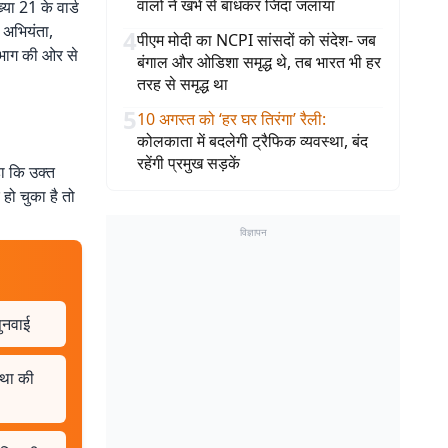
वालों ने खंभे से बांधकर जिंदा जलाया
या 21 के वार्ड
 अभियंता,
4
पीएम मोदी का NCPI सांसदों को संदेश- जब
िभाग की ओर से
बंगाल और ओडिशा समृद्ध थे, तब भारत भी हर
तरह से समृद्ध था
5
10 अगस्त को ‘हर घर तिरंगा’ रैली
:
कोलकाता में बदलेगी ट्रैफिक व्यवस्था, बंद
रहेंगी प्रमुख सड़कें
हा कि उक्त
 हो चुका है तो
विज्ञापन
ुनवाई
्था की