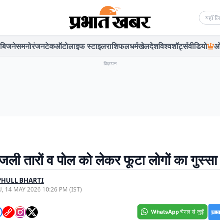
Searc
बिजनेस
मनोरंजन
टेक
ऑटो
लाइफ स्टाइल
राशिफल
धर्म
खेल
देश
विश्व
शॉर्ट्स
वीडियो
ओ
विज्ञापन
जली तारों व पोल को लेकर फूटा लोगों का गुस्सा
PHULL BHARTI
, 14 MAY 2026 10:26 PM (IST)