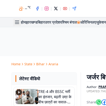
°C
|
|
|
|
--
होम
झारखण्ड
बिहार
उत्तर प्रदेश
पश्चिम बंगाल
ओरिजिनल
एजुकेशन
Home
State
Bihar
Araria
जर्जर बि
लेटेस्ट वीडियो
Author
PRA
TRE-4 और BSSC भर्ती
UPDATED:
THU
का इंतजार, बढ़ती उम्र के
बीच छात्रों का सवाल-
Share