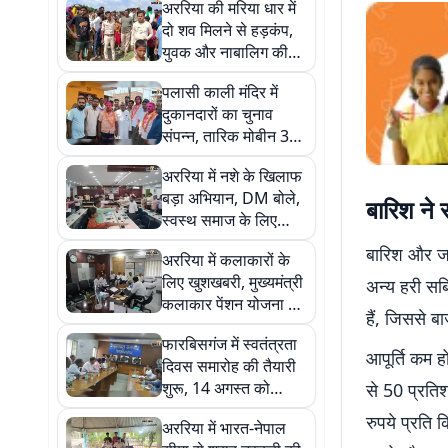
अररिया की मरिया धार में
दो शव मिलने से हड़कंप,
युवक और नाबालिग की
पहचान के बाद जांच तेज
पलासी काली मंदिर में
दुकानदारों का चुनाव
संपन्न, तारिक मोबीन 3
वोट से अध्यक्ष निर्वाचित
अररिया में नशे के खिलाफ
बड़ा अभियान, DM बोले,
बारिश ने 
स्वस्थ समाज के लिए
नशामुक्त जीवन जरूरी
बारिश और जल
अररिया में कलाकारों के
लिए खुशखबरी, मुख्यमंत्री
अन्य हरी सब्
कलाकार पेंशन योजना के
हैं, जिससे बा
आवेदनों पर तेज हुई
फारबिसगंज में स्वतंत्रता
कार्रवाई
आपूर्ति कम ह
दिवस समारोह की तैयारी
शुरू, 14 अगस्त को
से 50 प्रति
श्रद्धांजलि कार्यक्रम और
रुपये प्रति 
अररिया में भारत-नेपाल
15 को भव्य परेड