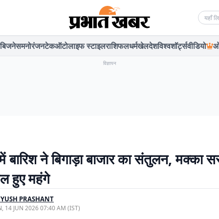
Searc
बिजनेस
मनोरंजन
टेक
ऑटो
लाइफ स्टाइल
राशिफल
धर्म
खेल
देश
विश्व
शॉर्ट्स
वीडियो
ओ
विज्ञापन
ें बारिश ने बिगाड़ा बाजार का संतुलन, मक्का सस
 हुए महंगे
TYUSH PRASHANT
, 14 JUN 2026 07:40 AM (IST)