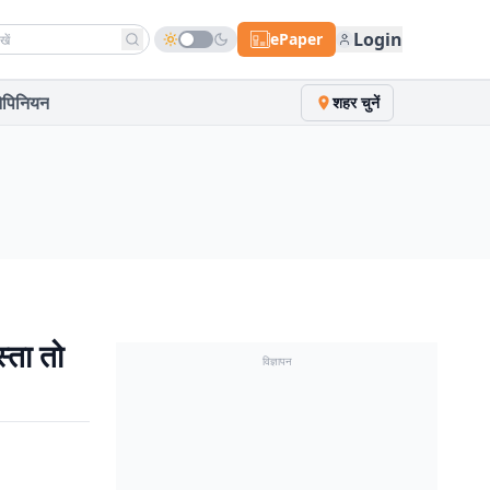
h news
Login
ePaper
पिनियन
शहर चुनें
्ता तो
विज्ञापन