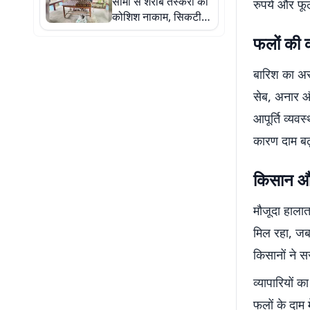
सीमा से शराब तस्करी की
रुपये और फू
कोशिश नाकाम, सिकटी
पुलिस ने 977 बोतल
फलों की क
नेपाली शराब जब्त की
बारिश का असर
सेब, अनार औ
आपूर्ति व्यवस
कारण दाम बढ
किसान और 
मौजूदा हालात
मिल रहा, जबक
किसानों ने स
व्यापारियों 
फलों के दाम 