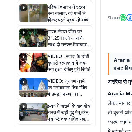
गिरफ्तार
पश्चिम चंपारण में स्कूल
बना तालाब, गंदे पानी से
Share
होकर पढ़ने पहुंच रहे बच्चे
भारत-नेपाल सीमा पर
31.25 किलो गांजा के
साथ दो तस्कर गिरफ्तार,
नेपाली नंबर की बाइक
VIDEO : नवादा के छोटी
जब्त
Araria M
कुमारी हत्याकांड में कब-
बजट बिगाड
क्या हुआ, देखिए पूरी रिपोर्ट
VIDEO: श्रावण नवमी
अररिया से मृग
पर मनोकामना शिव मंदिर
Araria M
में उमड़ा आस्था का
सैलाब, हर-हर महादेव के
लेकर बाजार 
इंजन में खराबी के बाद बीच
जयघोष से गूंजा परिसर
तो दूसरी ओर 
रास्ते में खड़ी हुई मेमू ट्रेन,
डेढ़ घंटे तक बाधित रहा
कारण जहां मक
आवागमन
में महंगाई बढ़