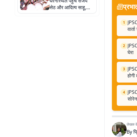
धरनास्थल पहुंचे संजय
प्रभा
सेठ और आदित्य साहू,
छात्रों की मांगों पर
सरकार को घेरा
JPSC-
1
वार्ता
JPSC-
2
घेरा
JPSC-
3
होगी 
JPSC
4
सोरेन
लेखक के 
By
प्