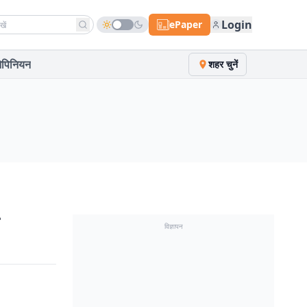
h news
Login
ePaper
पिनियन
शहर चुनें
विज्ञापन