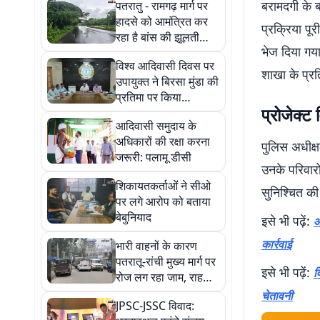
बरामदगी के 
पतरातु - रामगढ़ मार्ग पर
हादसे को आमंत्रित कर
प्रक्रिया पू
रहा है बांस की झूलती
भेज दिया गय
टहनियां
विश्व आदिवासी दिवस पर
शाखा के प्रत
उपायुक्त ने बिरसा मुंडा की
प्रतिमा पर किया
प्रोजेक्ट 
माल्यार्पण
आदिवासी समुदाय के
अधिकारों की रक्षा करना
पुलिस अधीक्ष
जरूरी: पलामू डीसी
उनके परिवारों
शिकायतकर्ताओंं ने सीओ
सुनिश्चित की
पर लगे आरोप को बताया
बेबुनियाद
इसे भी पढ़ें:
आ
कार्रवाई
भारी वाहनों के कारण
पतरातू-रांची मुख्य मार्ग पर
इसे भी पढ़ें:
व
रोज लग रहा जाम, राहगीरों
की बढ़ी परेशानी
चेतावनी
JPSC-JSSC विवाद: