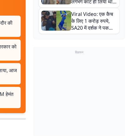
लगभग काट ही लिया था,
न्यूजीलैंड सीरीज से पहले
Viral Video: एक कैच
बाल-बाल बचे
के लिए 1 करोड़ रुपये,
 दौर की
SA20 में दर्शक ने पकड़ा
एक हाथ से गजब का कैच
 सरकार को
विज्ञापन
ुलाया, आज
M हेमंत