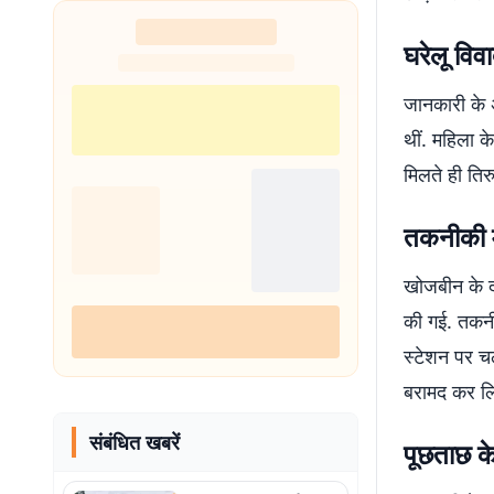
नहीं थी हिम्मत
घरेलू वि
जानकारी के 
थीं. महिला क
मिलते ही तिर
तकनीकी म
खोजबीन के द
की गई. तकनीक
स्टेशन पर चल
बरामद कर ल
संबंधित खबरें
पूछताछ क