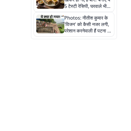
5 टेस्टी रेसिपी, घरवाले भी
मांगेंगे बार-बार
Photos: नीतीश कुमार के
'विजन' को कैसी नजर लगी,
परेशान करनेवाली हैं पटना में
गंगा घाट की ये 11 तस्वीरें