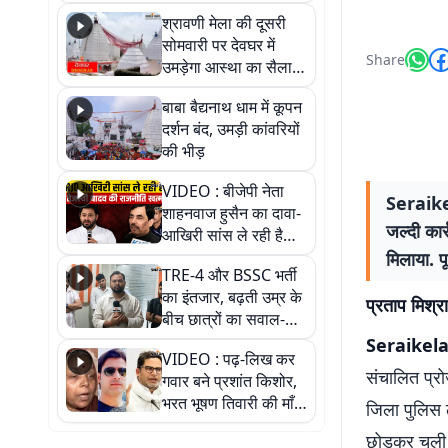
पड़ोसी? वीडियो में देखिए
श्रावणी मेला की दूसरी
कैसा है पीके का नया
सोमवारी पर देवघर में
ठिकाना
Share
उमड़ेगा आस्था का सैलाब,
तीन लाख से अधिक
बाबा बैद्यनाथ धाम में कूपन
श्रद्धालुओं के पहुंचने का
दर्शन बंद, उमड़ी कांवरियों
अनुमान
की भीड़
VIDEO : बीजेपी नेता
Seraike
शाहनवाज हुसैन का दावा-
जल्दी कार
आखिरी सांस ले रही है
RJD, तेजस्वी को लेकर
मिलाया. प
TRE-4 और BSSC भर्ती
क्या कहा, सुनिए
का इंतजार, बढ़ती उम्र के
प्रताप मिश्रा
बीच छात्रों का सवाल-
आखिर कब आएगी बहाली?
Seraikel
VIDEO : पढ़-लिख कर
देखें वीडियो
संचालित प्रो
गवार बने प्रशांत किशोर,
भरत भूषण तिवारी की माँ ने
जिला पुलिस ल
कहा नहीं थी उम्मीद, बेटा
छोड़कर चली 
था तो किसी को बोलने की