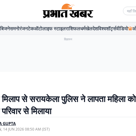
Searc
बिजनेस
मनोरंजन
टेक
ऑटो
लाइफ स्टाइल
राशिफल
धर्म
खेल
देश
विश्व
शॉर्ट्स
वीडियो
ओ
विज्ञापन
्ट मिलाप से सरायकेला पुलिस ने लापता महिला को
परिवार से मिलाया
A GUPTA
, 14 JUN 2026 08:50 AM (IST)