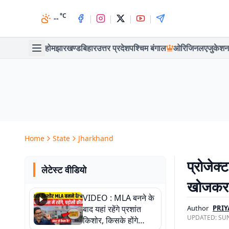
°C
|
|
|
|
--
होम
झारखण्ड
बिहार
उत्तर प्रदेश
पश्चिम बंगाल
ओरिजिनल
एजुकेशन
Home
State
Jharkhand
प्रोजेक
लेटेस्ट वीडियो
खोजकर 
VIDEO : MLA बनने के
बाद यहां रहेंगे प्रशांत
Author
PRIY
UPDATED:
SUN
किशोर, किसके होंगे