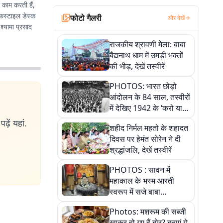
र काम करती हैं,
इफस्टाइल डेस्क
फोटो गैलरी
और देखें
 श्यामा प्रसाद
राजकीय श्रावणी मेला: बाबा
बैद्यनाथ धाम में उमड़ी भक्तों
की भीड़, देखें तस्वीरें
PHOTOS: भारत छोड़ो
आंदोलन के 84 साल, तस्वीरों
में देखिए 1942 के ‘करो या
मरो’ आंदोलन की कहानी
ढ़ें यहां.
शहीद निर्मल महतो के शहादत
दिवस पर हेमंत सोरेन ने दी
श्रद्धांजलि, देखें तस्वीरें
PHOTOS : सावन में
महाकाल के भस्म आरती
स्वरूप में सजे बाबा
औघड़दानी, तस्वीरों में करें
Photos: मशरूम की सब्जी
अद्भुत दर्शन
खाकर हो गए हैं बोर? बनाएं ये