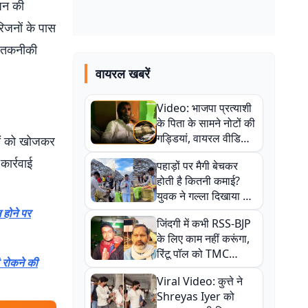
पन की
िजनों के पास
र तकनीकी
वायरल खबरें
Video: भाजपा प्रत्याशी
के पिता के सामने नोटों की
गड्डियां, वायरल वीडियो
ियों को खोजकर
से राजनीति में उबाल,
कार्रवाई
पहाड़ों पर मैगी बेचकर
अजित महतो बोले- TMC
होती है कितनी कमाई?
की गंदी चाल
युवक ने गल्ला दिखाया तो
नौकरी वालों के खड़े हो गए
 होने पर
जिंदगी में कभी RSS-BJP
कान
के लिए काम नहीं करूंगा,
रिंटू पॉल को TMC
ी रोकने की
ऑफिस में ले जाकर पीटा,
Viral Video: कुत्ते ने
Video वायरल
Shreyas Iyer को