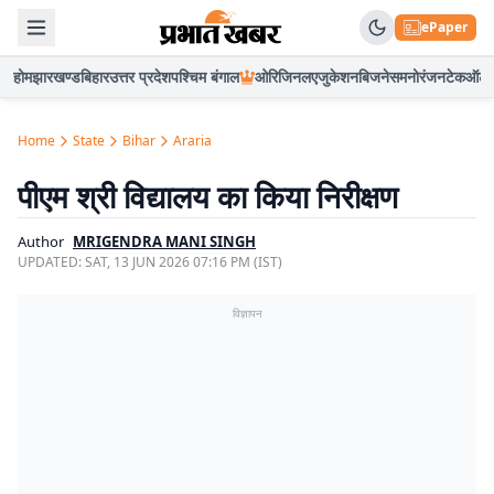
ePaper
होम
झारखण्ड
बिहार
उत्तर प्रदेश
पश्चिम बंगाल
ओरिजिनल
एजुकेशन
बिजनेस
मनोरंजन
टेक
ऑटो
Home
State
Bihar
Araria
पीएम श्री विद्यालय का किया निरीक्षण
Author
MRIGENDRA MANI SINGH
UPDATED:
SAT, 13 JUN 2026 07:16 PM (IST)
विज्ञापन