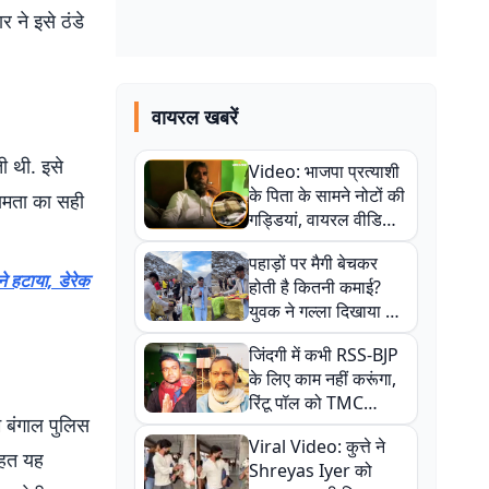
 ने इसे ठंडे
वायरल खबरें
ी थी. इसे
Video: भाजपा प्रत्याशी
के पिता के सामने नोटों की
्षमता का सही
गड्डियां, वायरल वीडियो
से राजनीति में उबाल,
पहाड़ों पर मैगी बेचकर
अजित महतो बोले- TMC
 ने हटाया, डेरेक
होती है कितनी कमाई?
की गंदी चाल
युवक ने गल्ला दिखाया तो
नौकरी वालों के खड़े हो गए
जिंदगी में कभी RSS-BJP
कान
के लिए काम नहीं करूंगा,
रिंटू पॉल को TMC
िम बंगाल पुलिस
ऑफिस में ले जाकर पीटा,
Viral Video: कुत्ते ने
Video वायरल
तहत यह
Shreyas Iyer को