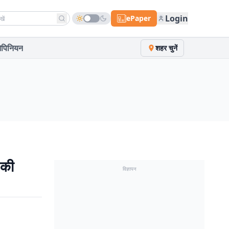
h news
Login
ePaper
पिनियन
शहर चुनें
 की
विज्ञापन