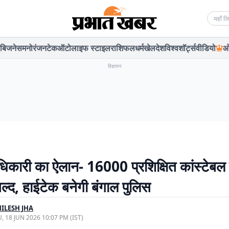
Searc
बिजनेस
मनोरंजन
टेक
ऑटो
लाइफ स्टाइल
राशिफल
धर्म
खेल
देश
विश्व
शॉर्ट्स
वीडियो
ओ
विज्ञापन
 अधिकारी का ऐलान- 16000 प्रशिक्षित कांस्टेबल
ल्द, हाईटेक बनेगी बंगाल पुलिस
ILESH JHA
, 18 JUN 2026 10:07 PM (IST)