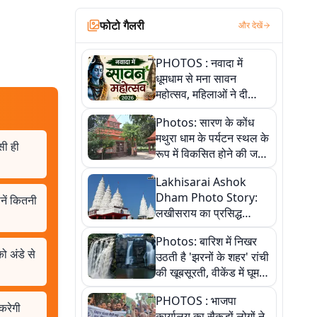
फोटो गैलरी
और देखें
PHOTOS : नवादा में
धूमधाम से मना सावन
महोत्सव, महिलाओं ने दी
सांस्कृतिक प्रस्तुतियां
Photos: सारण के कोंध
मथुरा धाम के पर्यटन स्थल के
ैसी ही
रूप में विकसित होने की जगी
आस, 9 तस्वीरों में देखें पूरी
Lakhisarai Ashok
कहानी
Dham Photo Story:
नें कितनी
लखीसराय का प्रसिद्ध
अशोक धाम—आस्था,
Photos: बारिश में निखर
श्रृंगार, अनुष्ठान और
को अंडे से
उठती है 'झरनों के शहर' रांची
अलौकिक संध्या आरती के
की खूबसूरती, वीकेंड में घूम
विहंगम दृश्य
आएं ये 5 वादियां
PHOTOS : भाजपा
करेगी
कार्यालय का सैकड़ों लोगों ने