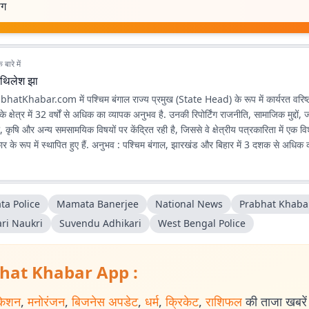
ोग
बारे में
िथिलेश झा
hatKhabar.com में पश्चिम बंगाल राज्य प्रमुख (State Head) के रूप में कार्यरत वरिष्ठ 
 के क्षेत्र में 32 वर्षों से अधिक का व्यापक अनुभव है. उनकी रिपोर्टिंग राजनीति, सामाजिक मुद्दों,
 कृषि और अन्य समसामयिक विषयों पर केंद्रित रही है, जिससे वे क्षेत्रीय पत्रकारिता में एक 
ं. अनुभव : पश्चिम बंगाल, झारखंड और बिहार में 3 दशक से अधिक काम करने का
 करते हैं. तथ्यात्मक और जनहित से जुड़ी पत्रकारिता को प्राथमिकता देते हैं. वर्तमान में बं
िशेषज्ञता : उनकी रिपोर्टिंग का मुख्य फोकस पश्चिम बंगाल रहा है, साथ ही
ta Police
Mamata Banerjee
National News
Prabhat Khaba
 और छत्तीसगढ़ की भी लंबे समय तक ग्राउंड-लेवल रिपोर्टिंग की है, जो उनकी क्षेत्रीय समझ औ
ari Naukri
Suvendu Adhikari
West Bengal Police
- राज्य राजनीति और शासन : झारखंड और पश्चिम बंगाल की राज्य की राजनीति, सरकारी नीतियो
्रमों पर निरंतर और विश्लेषणात्मक कवरेज. सामाजिक मुद्दे : आम जनता से जुड़े सामाजिक मुद्दों,
रित रिपोर्टिंग. जलवायु परिवर्तन और नवीकरणीय ऊर्जा : पर्यावरणीय चुनौतियों, जलवायु
hat Khabar App :
न्यूएबल एनर्जी पहलों पर डेटा आधारित और फील्ड रिपोर्टिंग. डाटा स्टोरीज और ग्राउंड रिपोर्टिंग : डेटा
ोर्टिंग उनकी पत्रकारिता की पहचान रही है. विश्वसनीयता का आधार (Credibility Signal) :
केशन
,
मनोरंजन
,
बिजनेस अपडेट
,
धर्म
,
क्रिकेट
,
राशिफल
की ताजा खबरें प