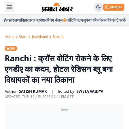
ePaper
होम
झारखण्ड
बिहार
उत्तर प्रदेश
पश्चिम बंगाल
ओरिजिनल
एजुकेशन
बिजनेस
मनोरंजन
टेक
ऑटो
Home
State
Jharkhand
Ranchi
एलीट
Ranchi : क्रॉस वोटिंग रोकने के लिए
एनडीए का कदम, होटल रेडिसन ब्लू बना
विधायकों का नया ठिकाना
Author
SATISH KUMAR
|
Edited by
SWETA VAIDYA
UPDATED:
TUE, 16 JUN 2026 01:11 PM (IST)
विज्ञापन