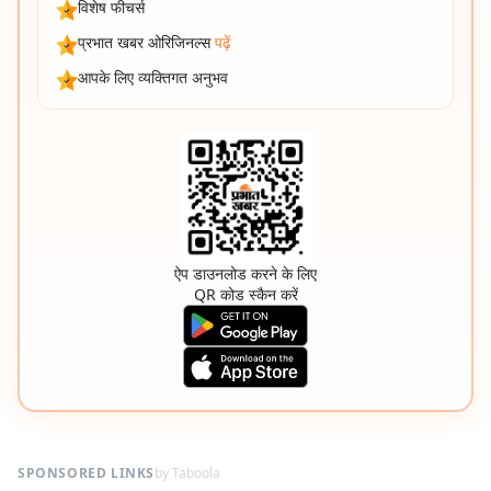
विशेष फीचर्स
प्रभात खबर ओरिजिनल्स
पढ़ें
आपके लिए व्यक्तिगत अनुभव
ऐप डाउनलोड करने के लिए
QR कोड स्कैन करें
SPONSORED LINKS
by Taboola