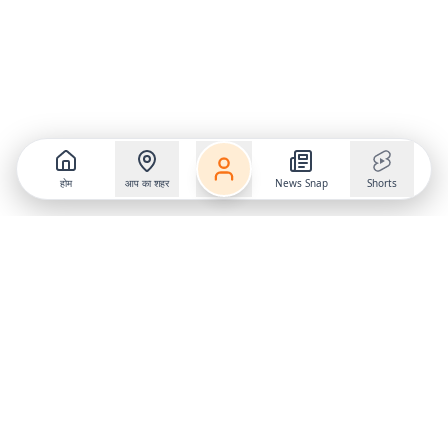
होम
आप का शहर
News Snap
Shorts
Follow us on
X
Download Mobile App