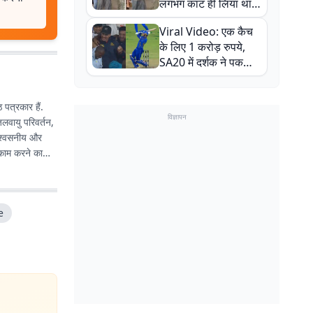
लगभग काट ही लिया था,
न्यूजीलैंड सीरीज से पहले
Viral Video: एक कैच
बाल-बाल बचे
के लिए 1 करोड़ रुपये,
SA20 में दर्शक ने पकड़ा
एक हाथ से गजब का कैच
पत्रकार हैं.
विज्ञापन
 जलवायु परिवर्तन,
विश्वसनीय और
गाल विधानसभा
e
र अनुभव को
ं, प्रशासनिक