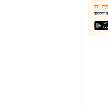
तीन दशकों से अध
देश
,
एजु
प्रतिबद्धता ने म
रोजाना की
है.