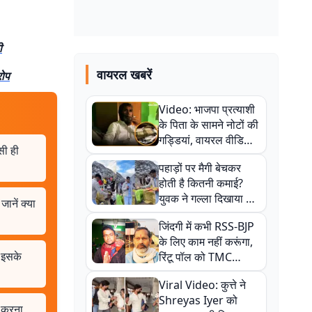
ी
वायरल खबरें
रोप
Video: भाजपा प्रत्याशी
के पिता के सामने नोटों की
गड्डियां, वायरल वीडियो
ैसी ही
से राजनीति में उबाल,
पहाड़ों पर मैगी बेचकर
अजित महतो बोले- TMC
होती है कितनी कमाई?
की गंदी चाल
युवक ने गल्ला दिखाया तो
ानें क्या
नौकरी वालों के खड़े हो गए
जिंदगी में कभी RSS-BJP
कान
के लिए काम नहीं करूंगा,
ं इसके
रिंटू पॉल को TMC
ऑफिस में ले जाकर पीटा,
Viral Video: कुत्ते ने
Video वायरल
Shreyas Iyer को
ो करना