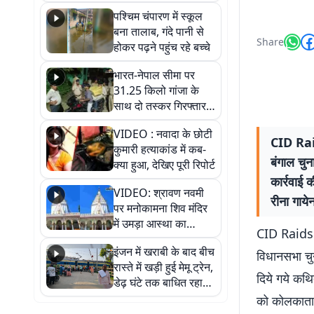
गिरफ्तार
पश्चिम चंपारण में स्कूल
बना तालाब, गंदे पानी से
Share
होकर पढ़ने पहुंच रहे बच्चे
भारत-नेपाल सीमा पर
31.25 किलो गांजा के
साथ दो तस्कर गिरफ्तार,
नेपाली नंबर की बाइक
VIDEO : नवादा के छोटी
जब्त
CID Ra
कुमारी हत्याकांड में कब-
बंगाल चुन
क्या हुआ, देखिए पूरी रिपोर्ट
कार्रवाई 
VIDEO: श्रावण नवमी
रीना गायेन
पर मनोकामना शिव मंदिर
में उमड़ा आस्था का
CID Raids
सैलाब, हर-हर महादेव के
इंजन में खराबी के बाद बीच
जयघोष से गूंजा परिसर
विधानसभा चुना
रास्ते में खड़ी हुई मेमू ट्रेन,
दिये गये कथ
डेढ़ घंटे तक बाधित रहा
आवागमन
को कोलकाता 