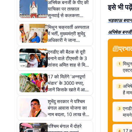
अभिषेक बनर्जी के पीए की
इसे भी पढ़े
याचिका पर तत्काल
सुनवाई से कलकत्ता
भड़काऊ बयानब
हाईकोर्ट का इनकार, जानें
मिथुन चक्रवर्ती अस्पताल
क्या है मामला
अभिषेक बनर्जी
में भर्ती, मुख्यमंत्री शुभेंदु
अधिकारी ने जाना
कुशलक्षेम, जानें कैसी ही
प्रभा
एनडीए की बैठक से दूरी
एक्टर की तबीयत
बनाने वाले टीएमसी के 3
मिथुन
1
सांसद अमित शाह से मिले,
एक्ट
जानें क्या हैं इसके मायने
17 को मिलेंगे 'अन्नपूर्णा
भंडार' के 3000 रुपए,
अभिषे
2
जानें किसके खाते में आयेंगे
है मा
पैसे, किसको करना होगा
शुभेंदु सरकार ने पश्चिम
इंतजार
बंगाल आवास योजना का
एनडीए
3
नाम बदला, 10 लाख से
मायने
अधिक लाभुकों को मिली
पश्चिम बंगाल में दोहरे
दूसरी किस्त
17 को
4