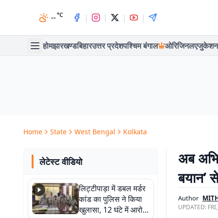
°C
|
|
|
|
--
होम
झारखण्ड
बिहार
उत्तर प्रदेश
पश्चिम बंगाल
ओरिजिनल
एजुकेशन
Home
State
West Bengal
Kolkata
अब अभिष
लेटेस्ट वीडियो
बयान’ से
लिट्टीपाड़ा में डबल मर्डर
कांड का पुलिस ने किया
Author
MITH
UPDATED:
FRI
खुलासा, 12 घंटे में आरोपी