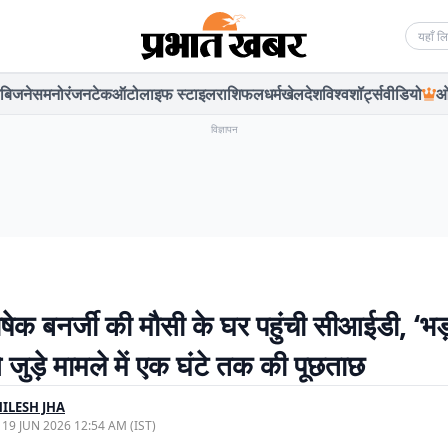
Searc
बिजनेस
मनोरंजन
टेक
ऑटो
लाइफ स्टाइल
राशिफल
धर्म
खेल
देश
विश्व
शॉर्ट्स
वीडियो
ओ
विज्ञापन
ेक बनर्जी की मौसी के घर पहुंची सीआईडी, ‘भ
 जुड़े मामले में एक घंटे तक की पूछताछ
ILESH JHA
, 19 JUN 2026 12:54 AM (IST)