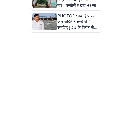
मार...तस्वीरों में देखें 93 साल
पुराने इस हाई स्कूल की
PHOTOS : क्या है फरक्का
हकीकत
जल संधि? 5 तस्वीरों में
समझिए JDU के विरोध से
लेकर बिहार पर असर तक
पूरी कहानी