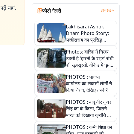
के प्रति
ढ़ें यहां.
 में स्थापित किया
फोटो गैलरी
और देखें
Lakhisarai Ashok
Dham Photo Story:
लखीसराय का प्रसिद्ध
अशोक धाम—आस्था,
Photos: बारिश में निखर
श्रृंगार, अनुष्ठान और
उठती है 'झरनों के शहर' रांची
अलौकिक संध्या आरती के
की खूबसूरती, वीकेंड में घूम
विहंगम दृश्य
आएं ये 5 वादियां
PHOTOS : भाजपा
कार्यालय का सैकड़ों लोगों ने
किया घेराव, देखिए तस्वीरें
PHOTOS : बाबू वीर कुंवर
सिंह का वो किला, जिसने
भारत को दिखाया क्रांति का
रास्ता: तस्वीरों में देखिए
PHOTOS : कभी शिक्षा का
मंदिर, आज बदहाली की