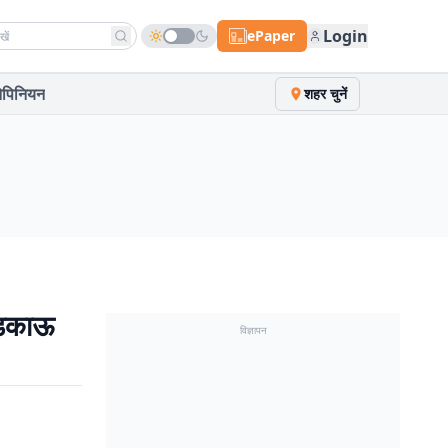
h news
Login
ePaper
पिनियन
शहर चुनें
ड़काऊ
विज्ञापन