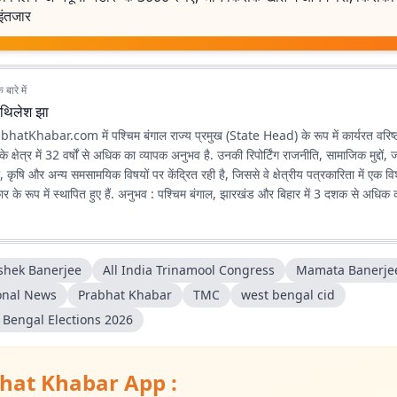
इंतजार
बारे में
िथिलेश झा
hatKhabar.com में पश्चिम बंगाल राज्य प्रमुख (State Head) के रूप में कार्यरत वरिष्ठ 
 के क्षेत्र में 32 वर्षों से अधिक का व्यापक अनुभव है. उनकी रिपोर्टिंग राजनीति, सामाजिक मुद्दों,
 कृषि और अन्य समसामयिक विषयों पर केंद्रित रही है, जिससे वे क्षेत्रीय पत्रकारिता में एक 
ं. अनुभव : पश्चिम बंगाल, झारखंड और बिहार में 3 दशक से अधिक काम करने का
 करते हैं. तथ्यात्मक और जनहित से जुड़ी पत्रकारिता को प्राथमिकता देते हैं. वर्तमान में बं
िशेषज्ञता : उनकी रिपोर्टिंग का मुख्य फोकस पश्चिम बंगाल रहा है, साथ ही
shek Banerjee
All India Trinamool Congress
Mamata Banerje
 और छत्तीसगढ़ की भी लंबे समय तक ग्राउंड-लेवल रिपोर्टिंग की है, जो उनकी क्षेत्रीय समझ औ
onal News
Prabhat Khabar
TMC
west bengal cid
- राज्य राजनीति और शासन : झारखंड और पश्चिम बंगाल की राज्य की राजनीति, सरकारी नीतियो
 Bengal Elections 2026
्रमों पर निरंतर और विश्लेषणात्मक कवरेज. सामाजिक मुद्दे : आम जनता से जुड़े सामाजिक मुद्दों,
रित रिपोर्टिंग. जलवायु परिवर्तन और नवीकरणीय ऊर्जा : पर्यावरणीय चुनौतियों, जलवायु
न्यूएबल एनर्जी पहलों पर डेटा आधारित और फील्ड रिपोर्टिंग. डाटा स्टोरीज और ग्राउंड रिपोर्टिंग : डेटा
hat Khabar App :
ोर्टिंग उनकी पत्रकारिता की पहचान रही है. विश्वसनीयता का आधार (Credibility Signal) :