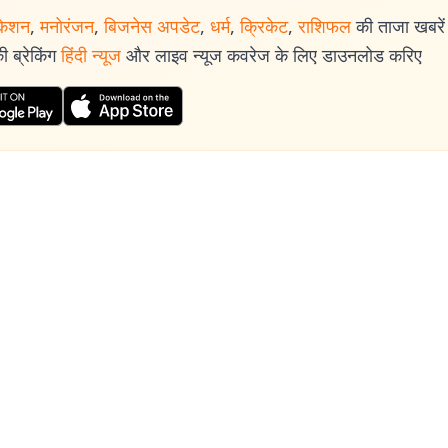
िक की निरंतर रिपोर्टिंग, विशेष और दीर्घकालिक कवरेज का अनुभव तथा तथ्यपरक पत्रकारिता 
केशन
,
मनोरंजन
,
बिजनेस अपडेट
,
धर्म
,
क्रिकेट
,
राशिफल
की ताजा खबरें प
िथिलेश झा को पश्चिम बंगाल और पूर्वी भारत के लिए एक भरोसेमंद और प्रामाणिक पत्रकार के रूप
 ब्रेकिंग
हिंदी न्यूज
और लाइव न्यूज कवरेज के लिए डाउनलोड करिए