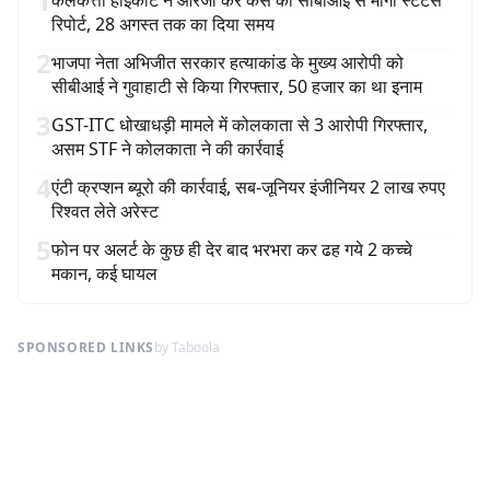
1
कलकत्ता हाईकोर्ट ने आरजी कर केस की सीबीआई से मांगी स्टेटस
रिपोर्ट, 28 अगस्त तक का दिया समय
2
भाजपा नेता अभिजीत सरकार हत्याकांड के मुख्य आरोपी को
सीबीआई ने गुवाहाटी से किया गिरफ्तार, 50 हजार का था इनाम
3
GST-ITC धोखाधड़ी मामले में कोलकाता से 3 आरोपी गिरफ्तार,
असम STF ने कोलकाता ने की कार्रवाई
4
एंटी क्रप्शन ब्यूरो की कार्रवाई, सब-जूनियर इंजीनियर 2 लाख रुपए
रिश्वत लेते अरेस्ट
5
फोन पर अलर्ट के कुछ ही देर बाद भरभरा कर ढह गये 2 कच्चे
मकान, कई घायल
SPONSORED LINKS
by Taboola