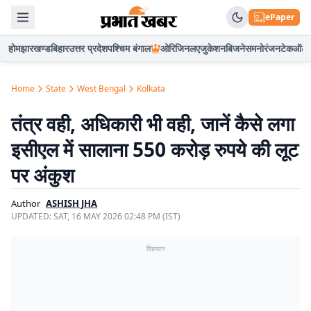
ePaper
होम
झारखण्ड
बिहार
उत्तर प्रदेश
पश्चिम बंगाल
ओरिजिनल
एजुकेशन
बिजनेस
मनोरंजन
टेक
ऑटो
Home
State
West Bengal
Kolkata
तंत्र वही, अधिकारी भी वही, जानें कैसे लगा
इसीएल में सालाना 550 करोड़ रुपये की लूट
पर अंकुश
Author
ASHISH JHA
UPDATED:
SAT, 16 MAY 2026 02:48 PM (IST)
विज्ञापन