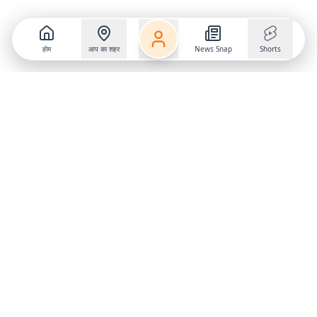
होम
आप का शहर
News Snap
Shorts
Follow us on
X
Download Mobile App
State
›
Jharkhand
›
Hindi News
Gumla News
Bihar News
Dumka News