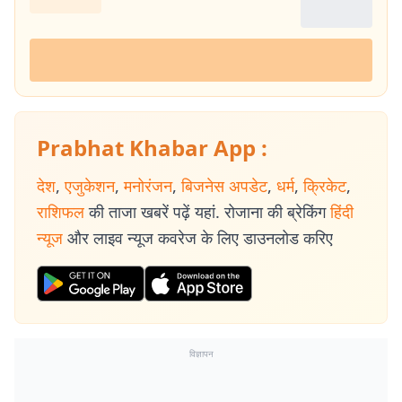
Prabhat Khabar App :
देश
,
एजुकेशन
,
मनोरंजन
,
बिजनेस अपडेट
,
धर्म
,
क्रिकेट
,
राशिफल
की ताजा खबरें पढ़ें यहां. रोजाना की ब्रेकिंग
हिंदी
न्यूज
और लाइव न्यूज कवरेज के लिए डाउनलोड करिए
विज्ञापन