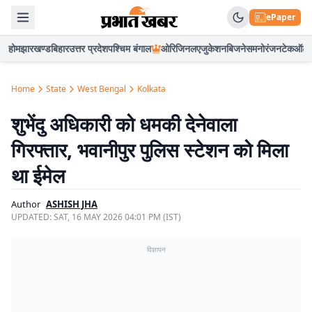
ePaper
होम
झारखण्ड
बिहार
उत्तर प्रदेश
पश्चिम बंगाल
ओरिजिनल
एजुकेशन
बिजनेस
मनोरंजन
टेक
ऑटो
Home
State
West Bengal
Kolkata
शुभेंदु अधिकारी को धमकी देनेवाला
गिरफ्तार, भवानीपुर पुलिस स्टेशन को मिला
था ईमेल
Author
ASHISH JHA
UPDATED:
SAT, 16 MAY 2026 04:01 PM (IST)
विज्ञापन