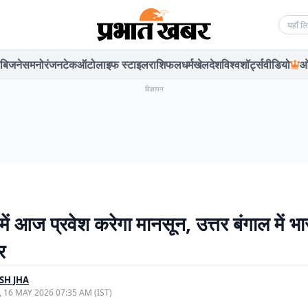
Searc
बिजनेस
मनोरंजन
टेक
ऑटो
लाइफ स्टाइल
राशिफल
धर्म
खेल
देश
विश्व
शॉर्ट्स
वीडियो
ओ
विज्ञापन
ें आज प्रवेश करेगा मानसून, उत्तर बंगाल में भा
र
SH JHA
, 16 MAY 2026 07:35 AM (IST)