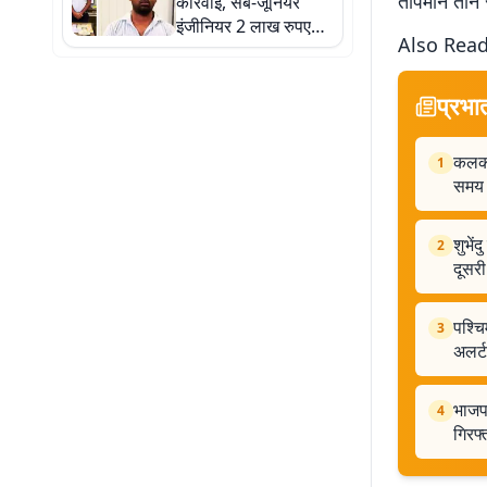
तापमान तीन स
कार्रवाई, सब-जूनियर
इंजीनियर 2 लाख रुपए
Also Rea
रिश्वत लेते अरेस्ट
प्रभा
कलकत्
1
समय
शुभे
2
दूसरी
पश्चि
3
अलर्ट
भाजप
4
गिरफ