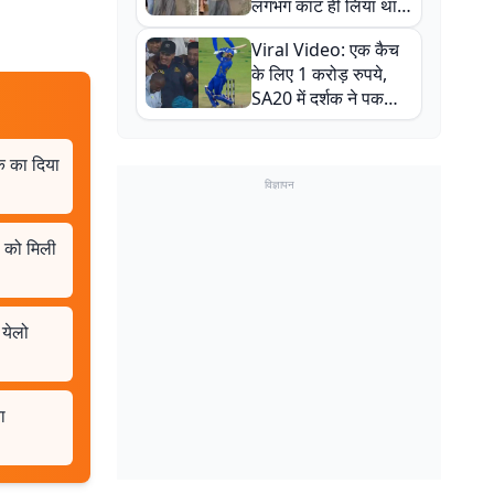
लगभग काट ही लिया था,
न्यूजीलैंड सीरीज से पहले
Viral Video: एक कैच
बाल-बाल बचे
के लिए 1 करोड़ रुपये,
SA20 में दर्शक ने पकड़ा
एक हाथ से गजब का कैच
क का दिया
विज्ञापन
ं को मिली
 येलो
ा