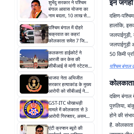
इन जगहों 
शुभेंदु सरकार ने पश्चिम
बंगाल आवास योजना का
दक्षिण-पश्चि
नाम बदला, 10 लाख से
अधिक लाभुकों को मिली
हालांकि, इसक
पश्चिम बंगाल में दोहरे
दूसरी किस्त
चक्रवात का कहर!
जलपाईगुड़ी, 
कोलकाता समेत 7 जिलों
जलपाईगुड़ी औ
में मूसलाधार वर्षा का येलो
कलकत्ता हाईकोर्ट ने
50 किमी प्रति
अलर्ट
आरजी कर केस की
सीबीआई से मांगी स्टेटस
पश्चिम बंगाल क
रिपोर्ट, 28 अगस्त तक का
भाजपा नेता अभिजीत
दिया समय
कोलकाता 
सरकार हत्याकांड के मुख्य
आरोपी को सीबीआई ने
दक्षिण बंगाल
गुवाहाटी से किया
GST-ITC धोखाधड़ी
गिरफ्तार, 50 हजार का था
पुरुलिया, बां
मामले में कोलकाता से 3
इनाम
होने की संभा
आरोपी गिरफ्तार, असम
STF ने कोलकाता ने की
है. कोलकाता म
एंटी क्रप्शन ब्यूरो की
कार्रवाई