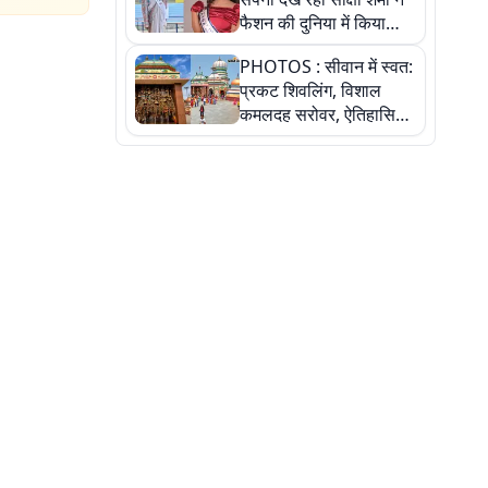
फैशन की दुनिया में किया
कमाल,जानिए बेगूसराय की
PHOTOS : सीवान में स्वत:
बेटी ने कैसे दी अपने सपनों
प्रकट शिवलिंग, विशाल
को उड़ान
कमलदह सरोवर, ऐतिहासिक
महेंद्रनाथ मंदिर और घंटाघर
की कहानी, तस्वीरों में देखिए