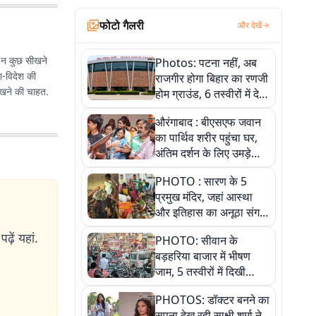
फोटो गैलरी
और देखें
छ न कुछ सीखने
Photos: पटना नहीं, अब
श-विदेश की
राजगीर होगा बिहार का रणजी
सीखने की चाहत.
होम ग्राउंड, 6 तस्वीरों में देखें
नए स्टेडियम की पूरी कहानी
औरंगाबाद : बीएसएफ जवान
का पार्थिव शरीर पहुंचा घर,
अंतिम दर्शन के लिए उमड़े
लोग
PHOTO : सारण के 5
प्रमुख मंदिर, जहां आस्था
और इतिहास का अनूठा संगम,
तस्वीरों में जानिए
ढ़ें यहां.
PHOTO: सीवान के
बड़हरिया बाजार में भीषण
जाम, 5 तस्वीरों में दिखी
अव्यवस्था
PHOTOS: डॉक्टर बनने का
सपना देख रही साक्षी शर्मा ने