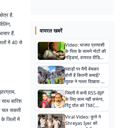
ेत्र है.
िलिंग,
वायरल खबरें
सार हैं.
ों में 40 से
Video: भाजपा प्रत्याशी
के पिता के सामने नोटों की
गड्डियां, वायरल वीडियो
से राजनीति में उबाल,
पहाड़ों पर मैगी बेचकर
अजित महतो बोले- TMC
होती है कितनी कमाई?
की गंदी चाल
युवक ने गल्ला दिखाया तो
नौकरी वालों के खड़े हो गए
झारग्राम,
जिंदगी में कभी RSS-BJP
कान
के लिए काम नहीं करूंगा,
 के साथ बारिश
रिंटू पॉल को TMC
ा भी चल सकती
ऑफिस में ले जाकर पीटा,
Viral Video: कुत्ते ने
Video वायरल
के जिलों में
Shreyas Iyer को