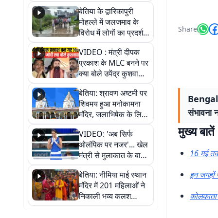
पुल
बेतिया के द्वारिकापुरी
मोहल्ले में जलजमाव के
Share
विरोध में लोगों का प्रदर्शन,
स्थायी समाधान की मांग
VIDEO : मंत्री दीपक
प्रकाश के MLC बनने पर
क्या बोले उपेंद्र कुशवाहा,
सुनिए
बेतिया: श्रावण अष्टमी पर
Bengal W
शिवमय हुआ मनोकामना
संभावना नह
मंदिर, जलाभिषेक के लिए
लगी लंबी कतारें
मुख्य बातें
VIDEO: 'अब सिर्फ
ओलंपिक पर नजर'... खेल
16 मई तक
मंत्री से मुलाकात के बाद
जैसमीन लंबोरिया का बड़ा
बेतिया: नीमिया माई स्थान
इन जगहों 
बयान
मंदिर में 201 महिलाओं ने
निकाली भव्य कलश
कोलकाता म
शोभायात्रा, शिवलिंग
प्राण-प्रतिष्ठा महोत्सव