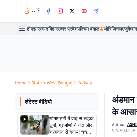
°C
|
|
|
|
--
होम
झारखण्ड
बिहार
उत्तर प्रदेश
पश्चिम बंगाल
ओरिजिनल
एजुकेशन
Home
State
West Bengal
Kolkata
अंडमान म
लेटेस्ट वीडियो
के आसा
योगापट्टी में बाढ़ से सड़क
डूबी, ग्रामीणों ने चंदा और
Author
ASHI
UPDATED:
SAT
श्रमदान से बनाया चचरी