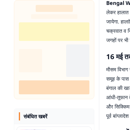
Bengal W
शुरू
लेकर हालात अ
जायेगा. हालां
चक्रवात व नि
जगहों पर भी 
16 मई त
मौसम विभाग 
समूह के पास
बंगाल की खाड
आंधी-तूफान क
और सिक्किम 
पूर्व बांग्ल
संबंधित खबरें