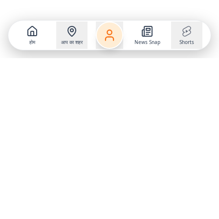
होम
आप का शहर
News Snap
Shorts
Follow us on
X
Download Mobile App
State
›
Jharkhand
›
Hindi News
Gumla News