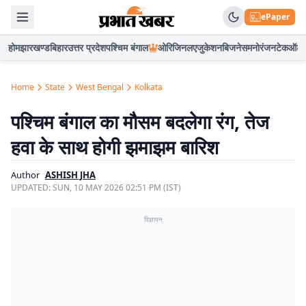
ePaper
होम
झारखण्ड
बिहार
उत्तर प्रदेश
पश्चिम बंगाल
ओरिजिनल
एजुकेशन
बिजनेस
मनोरंजन
टेक
ऑटो
Home
State
West Bengal
Kolkata
पश्चिम बंगाल का मौसम बदलेगा रंग, तेज
हवा के साथ होगी झमाझम बारिश
Author
ASHISH JHA
UPDATED:
SUN, 10 MAY 2026 02:51 PM (IST)
विज्ञापन