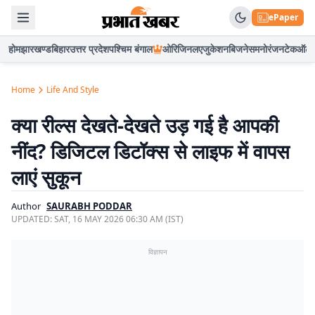
ePaper
होम
झारखण्ड
बिहार
उत्तर प्रदेश
पश्चिम बंगाल
ओरिजिनल
एजुकेशन
बिजनेस
मनोरंजन
टेक
ऑटो
Home
Life And Style
क्या रील्स देखते-देखते उड़ गई है आपकी
नींद? डिजिटल डिटॉक्स से लाइफ में वापस
लाएं सुकून
Author
SAURABH PODDAR
UPDATED:
SAT, 16 MAY 2026 06:30 AM (IST)
विज्ञापन