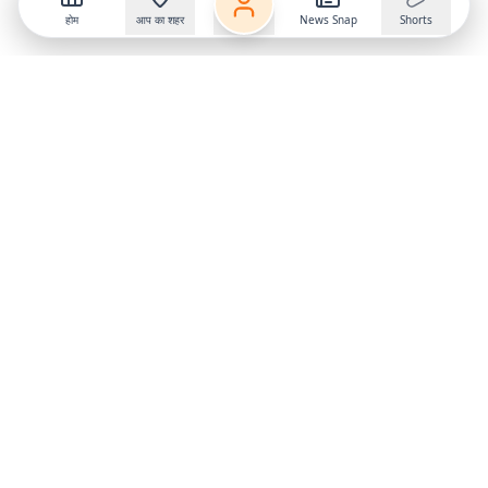
होम
आप का शहर
News Snap
Shorts
Follow us on
X
Download Mobile App
State
›
Jharkhand
›
Hindi News
Gumla News
Bihar News
Dumka News
Delhi News
Ranchi News
Odisha News
Bokaro News