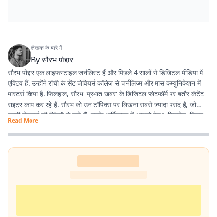
लेखक के बारे में
By
सौरभ पोद्दार
सौरभ पोद्दार एक लाइफस्टाइल जर्नलिस्ट हैं और पिछले 4 सालों से डिजिटल मीडिया में
एक्टिव हैं. उन्होंने रांची के सेंट जेवियर्स कॉलेज से जर्नलिज्म और मास कम्युनिकेशन में
मास्टर्स किया है. फिलहाल, सौरभ 'प्रभात खबर' के डिजिटल प्लेटफॉर्म पर बतौर कंटेंट
राइटर काम कर रहे हैं. सौरभ को उन टॉपिक्स पर लिखना सबसे ज्यादा पसंद है, जो
हमारी रोजमर्रा की जिंदगी से जुड़े हैं. उनके आर्टिकल्स में आपको हेल्थ, फिटनेस, स्किन-
Read More
हेयर केयर, पेरेंटिंग, हेल्दी रेसिपीज, घरेलू नुस्खे, रिलेशनशिप और वास्तु शास्त्र जैसी
उपयोगी जानकारियां मिलेंगी. फिटनेस और अच्छी सेहत सौरभ की निजी जिंदगी का भी
अहम हिस्सा हैं. वे जिन विषयों पर लिखते हैं, उन्हें अपनी रूटीन में फॉलो भी करते हैं.
उनका मानना है कि जब आप किसी चीज को खुद एक्सपीरियंस करते हैं, तभी दूसरों तक
सही और प्रैक्टिकल जानकारी पहुंचा सकते हैं. उनकी हमेशा यही कोशिश रहती है कि वे
ट्रेंडिंग टॉपिक्स पर बिल्कुल आसान और आम बोलचाल की हिंदी में लिखें, ताकि हर पाठक
उसे आसानी से समझ सके. यही वजह है कि उनके लिखे आर्टिकल्स काफी एंगेजिंग और
SEO-फ्रेंडली होते हैं.